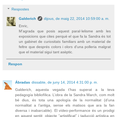
Respostes
Galderich
dijous, de maig 22, 2014 10:59:00 a. m.
Enric,
M'agrada que posis aquest paral·lelisme amb les
exposicions que cites perquè el que fa la Sandra és tot
un gabinet de curiositats familiars amb un material de
feltre que després colors i olors d'una polleria malgrat
que el material sigui tant asèptic.
Respon
Ábradas
dissabte, de juny 14, 2014 4:31:00 p. m.
Galderich, aquesta vegada t’has superat a la teva
pedagogía bibliofílica. L’obra de la Sandra March, com molt
bé dius, és tota una apología de la normalitat (d’una
normalitat a l’antiga, sense els matisos que ara la fan
diversa i inabarcable). El vídeo-performance és un prodigi
en aquest sentit: objecte “artistificat” i taducció artística en