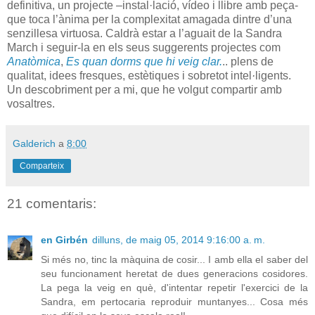
definitiva, un projecte –instal·lació, vídeo i llibre amb peça-
que toca l’ànima per la complexitat amagada dintre d’una
senzillesa virtuosa. Caldrà estar a l’aguait de la Sandra
March i seguir-la en els seus suggerents projectes com
Anatòmica
,
Es quan dorms que hi veig clar.
.. plens de
qualitat, idees fresques, estètiques i sobretot intel
·
ligents.
Un descobriment per a mi, que he volgut compartir amb
vosaltres.
Galderich
a
8:00
Comparteix
21 comentaris:
en Girbén
dilluns, de maig 05, 2014 9:16:00 a. m.
Si més no, tinc la màquina de cosir... I amb ella el saber del
seu funcionament heretat de dues generacions cosidores.
La pega la veig en què, d'intentar repetir l'exercici de la
Sandra, em pertocaria reproduir muntanyes... Cosa més