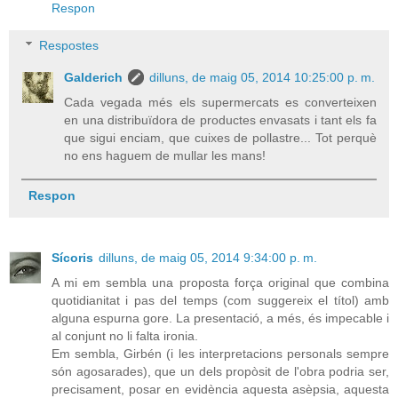
Respon
Respostes
Galderich
dilluns, de maig 05, 2014 10:25:00 p. m.
Cada vegada més els supermercats es converteixen
en una distribuïdora de productes envasats i tant els fa
que sigui enciam, que cuixes de pollastre... Tot perquè
no ens haguem de mullar les mans!
Respon
Sícoris
dilluns, de maig 05, 2014 9:34:00 p. m.
A mi em sembla una proposta força original que combina
quotidianitat i pas del temps (com suggereix el títol) amb
alguna espurna gore. La presentació, a més, és impecable i
al conjunt no li falta ironia.
Em sembla, Girbén (i les interpretacions personals sempre
són agosarades), que un dels propòsit de l'obra podria ser,
precisament, posar en evidència aquesta asèpsia, aquesta