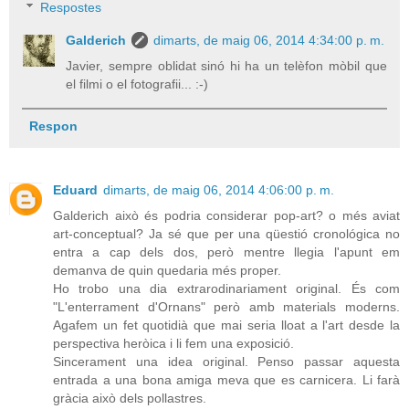
Respostes
Galderich
dimarts, de maig 06, 2014 4:34:00 p. m.
Javier, sempre oblidat sinó hi ha un telèfon mòbil que
el filmi o el fotografii... :-)
Respon
Eduard
dimarts, de maig 06, 2014 4:06:00 p. m.
Galderich això és podria considerar pop-art? o més aviat
art-conceptual? Ja sé que per una qüestió cronológica no
entra a cap dels dos, però mentre llegia l'apunt em
demanva de quin quedaria més proper.
Ho trobo una dia extrarodinariament original. És com
"L'enterrament d'Ornans" però amb materials moderns.
Agafem un fet quotidià que mai seria lloat a l'art desde la
perspectiva heròica i li fem una exposició.
Sincerament una idea original. Penso passar aquesta
entrada a una bona amiga meva que es carnicera. Li farà
gràcia això dels pollastres.