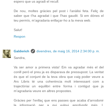
espero que us agradi el recull.
De nou, moltes gràcies pel post i l'anàlisi feta. Feliç de
saber que t'ha agradat i que l'has gaudit. Si em dónes el
teu permís, m'agradaria enllaçar-ho a la meva web.
Salut!
Respon
Galderich
divendres, de maig 16, 2014 2:34:00 p. m.
Sandra,
Va ser amor a primera vista! Em va agradar més el del
conill però el preu ja es disparava de pressupost. La veritat
és que el conjunt de la teva obra que vaig poder veure a
Ars Libris té una coherència molt interessant com a
trajectòriai un equilibri entre forma i contigut que ja
m'agradaria veure en altres propostes.
Gràcies per l'enllaç que ens passes que acaba d'arrodonir
la informació per a qui vulgui aprofundir més. I,