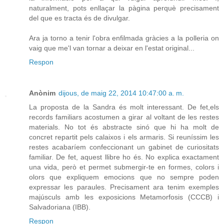
naturalment, pots enllaçar la pàgina perquè precisament
del que es tracta és de divulgar.
Ara ja torno a tenir l'obra enfilmada gràcies a la polleria on
vaig que me'l van tornar a deixar en l'estat original...
Respon
Anònim
dijous, de maig 22, 2014 10:47:00 a. m.
La proposta de la Sandra és molt interessant. De fet,els
records familiars acostumen a girar al voltant de les restes
materials. No tot és abstracte sinó que hi ha molt de
concret repartit pels calaixos i els armaris. Si reuníssim les
restes acabaríem confeccionant un gabinet de curiositats
familiar. De fet, aquest llibre ho és. No explica exactament
una vida, però et permet submergir-te en formes, colors i
olors que expliquem emocions que no sempre poden
expressar les paraules. Precisament ara tenim exemples
majúsculs amb les exposicions Metamorfosis (CCCB) i
Salvadoriana (IBB).
Respon