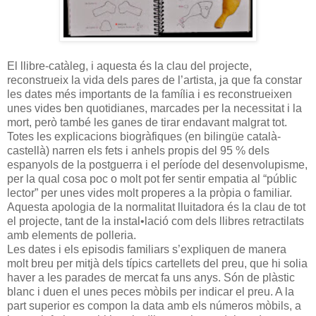
El llibre-catàleg, i aquesta és la clau del projecte,
reconstrueix la vida dels pares de l’artista, ja que fa constar
les dates més importants de la família i es reconstrueixen
unes vides ben quotidianes, marcades per la necessitat i la
mort, però també les ganes de tirar endavant malgrat tot.
Totes les explicacions biogràfiques (en bilingüe català-
castellà) narren els fets i anhels propis del 95 % dels
espanyols de la postguerra i el període del desenvolupisme,
per la qual cosa poc o molt pot fer sentir empatia al “públic
lector” per unes vides molt properes a la pròpia o familiar.
Aquesta apologia de la normalitat lluitadora és la clau de tot
el projecte, tant de la instal•lació com dels llibres retractilats
amb elements de polleria.
Les dates i els episodis familiars s’expliquen de manera
molt breu per mitjà dels típics cartellets del preu, que hi solia
haver a les parades de mercat fa uns anys. Són de plàstic
blanc i duen el unes peces mòbils per indicar el preu. A la
part superior es compon la data amb els números mòbils, a