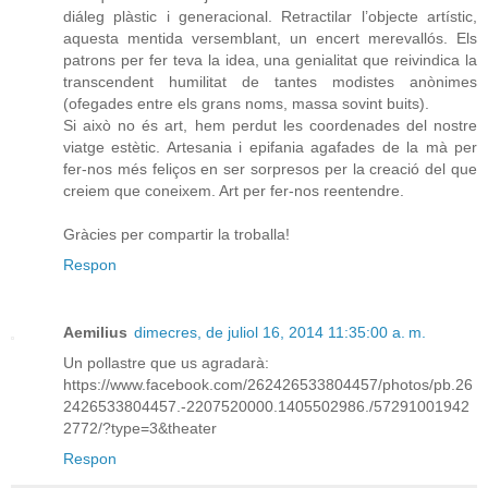
diáleg plàstic i generacional. Retractilar l’objecte artístic,
aquesta mentida versemblant, un encert merevallós. Els
patrons per fer teva la idea, una genialitat que reivindica la
transcendent humilitat de tantes modistes anònimes
(ofegades entre els grans noms, massa sovint buits).
Si això no és art, hem perdut les coordenades del nostre
viatge estètic. Artesania i epifania agafades de la mà per
fer-nos més feliços en ser sorpresos per la creació del que
creiem que coneixem. Art per fer-nos reentendre.
Gràcies per compartir la troballa!
Respon
Aemilius
dimecres, de juliol 16, 2014 11:35:00 a. m.
Un pollastre que us agradarà:
https://www.facebook.com/262426533804457/photos/pb.26
2426533804457.-2207520000.1405502986./57291001942
2772/?type=3&theater
Respon