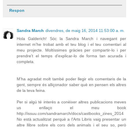
Respon
Sandra March
divendres, de maig 16, 2014 11:53:00 a. m.
Hola Galderich! Sóc la Sandra March i navegant per
internet m'he trobat amb el teu blog i el teu comentari al
meu projecte. Moltíssimes gràcies per compartir-lo i per
prendre't el temps d'explicar-lo de forma tan acurada i
completa.
M'ha agradat molt també poder llegir els comentaris de la
gent, sempre és alliçonador saber què en pensen els altres
de la teva feina.
Per si algú té interès a conèixer altres publicacions meves
us enllaço el meu book
http://issuu.com/sandramarch/docs/castbooks_zines_2014
No està actualitzat perquè a l'Arts Libris vaig presentar un
altre llibre sobre els cors dels animals i el seu so, però