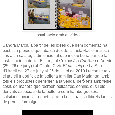
Instal·lació amb el vídeo
Sandra March, a partir de les idees que hem comentat, ha
bastit un projecte que abasta des de la instal•lació artística
fins a un catàleg tridimensional que inclou bona part de la
instal·lació mateixa. El conjunt s’exposà a
Cal Ribó
d’Artedó
(25 i 26 de juny) i al Centre Cívic
El passeig
de La Seu
d’Urgell del 27 de juny al 25 de juliol de 2010 i reconstrueix
el taulell frigorífic de la polleria familiar Can Marianga, amb
tots els productes que tenien a la venda, però fets amb feltre
cosit, de manera que recreen pollastres, conills, ous i els
derivats especials de la polleria com hamburgueses,
salsitxes, pinxos, croquetes, rodó farcit, patés i llibrets farcits
de pernil i formatge.