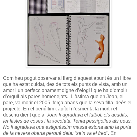
Com heu pogut observar al llarg d’aquest apunt és un llibre
que ha estat cuidat, des de tots els punts de vista, amb un
amor i un perfeccionament digne d’elogi i que ha d’omplir
d’orgull als pares homenejats. Llàstima que en Joan, el
pare, va morir el 2005, força abans que la seva filla ideés el
projecte. En el penúltim capítol n’esmenta la mort i el
descriu dient que al
Joan li agradava el futbol, els acudits,
fer llistes de coses i la xocolata. Tenia pessigolles als peus.
No li agradava que estiguéssim massa estona amb la porta
de la nevera oberta perquè deia: “se’n va el fred”.
En