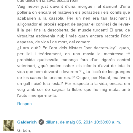
que difícil en la seva escala real!
Vaig néixer just davant d'una morgue i al damunt d'una
polleria on encara et mataven els pollastres i els conills que
acabarien a la cassola. Per un nen era tan fascinant i
alliçonador el procés expert de sagnar el conillet i de llevar-
li la pell fins la descoberta del muscle turgent! El grau de
virtualitat esdevenia nul; i més quan encara recordo l'olor
espessa, de vida i de mort, del comerç.
¿I ara què? En l'era dels blisters "por decreto-ley", quan,
per llei i teòricament, en una masia la mestressa té
prohibida qualsevulla matança fora d'un rigorós control
veterinari, ¿què poden saber els infants d'avui de tota la
vida que hem devorat i devorem ? ¿La ficció de les granges
de les cases de turisme rural? Oi que, per Nadal, matàvem
un gall i això feia festa? Per respecte a la vida, encara em
veig amb cor de sagnar la llebre que he mig matat amb
l'auto i menjar-me-la.
Respon
Galderich
dilluns, de maig 05, 2014 10:38:00 a. m.
Girbén,