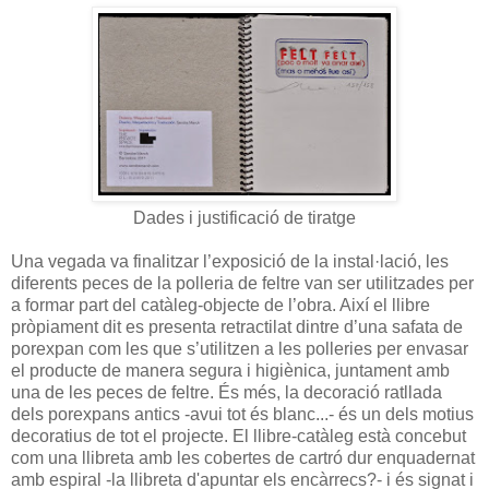
Dades i justificació de tiratge
Una vegada va finalitzar l’exposició de la instal·lació, les
diferents peces de la polleria de feltre van ser utilitzades per
a formar part del catàleg-objecte de l’obra. Així el llibre
pròpiament dit es presenta retractilat dintre d’una safata de
porexpan com les que s’utilitzen a les polleries per envasar
el producte de manera segura i higiènica, juntament amb
una de les peces de feltre. És més, la decoració ratllada
dels porexpans antics -avui tot és blanc...- és un dels motius
decoratius de tot el projecte. El llibre-catàleg està concebut
com una llibreta amb les cobertes de cartró dur enquadernat
amb espiral -la llibreta d'apuntar els encàrrecs?- i és signat i