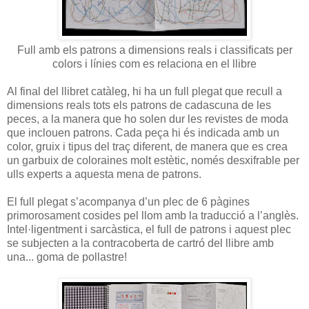
Full amb els patrons a dimensions reals i classificats per
colors i línies com es relaciona en el llibre
Al final del llibret catàleg, hi ha un full plegat que recull a
dimensions reals tots els patrons de cadascuna de les
peces, a la manera que ho solen dur les revistes de moda
que inclouen patrons. Cada peça hi és indicada amb un
color, gruix i tipus del traç diferent, de manera que es crea
un garbuix de coloraines molt estètic, només desxifrable per
ulls experts a aquesta mena de patrons.
El full plegat s’acompanya d’un plec de 6 pàgines
primorosament cosides pel llom amb la traducció a l’anglès.
Intel·ligentment i sarcàstica, el full de patrons i aquest plec
se subjecten a la contracoberta de cartró del llibre amb
una... goma de pollastre!