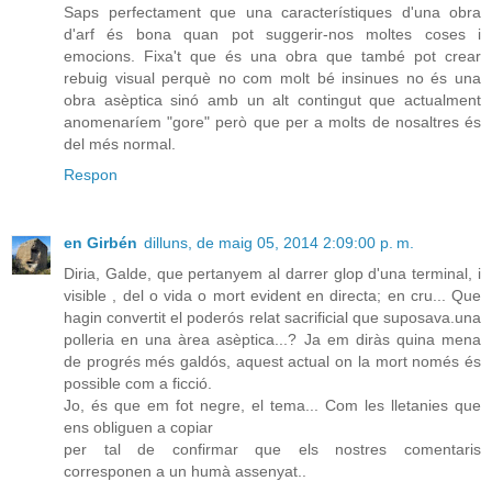
Saps perfectament que una característiques d'una obra
d'arf és bona quan pot suggerir-nos moltes coses i
emocions. Fixa't que és una obra que també pot crear
rebuig visual perquè no com molt bé insinues no és una
obra asèptica sinó amb un alt contingut que actualment
anomenaríem "gore" però que per a molts de nosaltres és
del més normal.
Respon
en Girbén
dilluns, de maig 05, 2014 2:09:00 p. m.
Diria, Galde, que pertanyem al darrer glop d'una terminal, i
visible , del o vida o mort evident en directa; en cru... Que
hagin convertit el poderós relat sacrificial que suposava.una
polleria en una àrea asèptica...? Ja em diràs quina mena
de progrés més galdós, aquest actual on la mort només és
possible com a ficció.
Jo, és que em fot negre, el tema... Com les lletanies que
ens obliguen a copiar
per tal de confirmar que els nostres comentaris
corresponen a un humà assenyat..