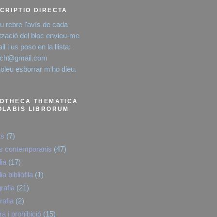
CRIPTIO DIRECTA
eu rebre l'avís de cada
ització del bloc envieu-me
l i us poso en la llista:
rich@gmail.com
voleu esborrar m'ho dieu.
IOTHECA THEMATICA
OLABIS LIBRORUM
ts
(7)
es contemporanis
(47)
lia
(17)
lia bibliòfila
(1)
rafia
(21)
rafia
(2)
a i prohibició
(15)