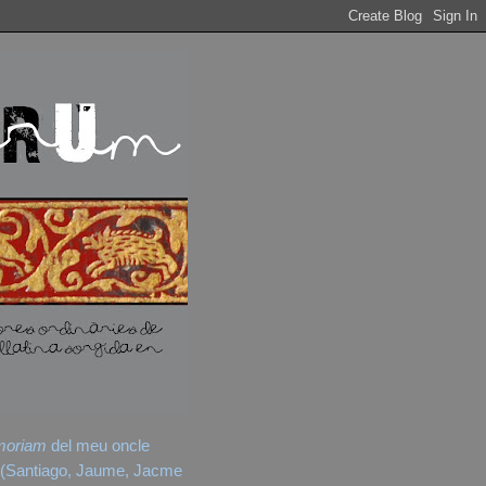
moriam
del meu oncle
(Santiago, Jaume, Jacme