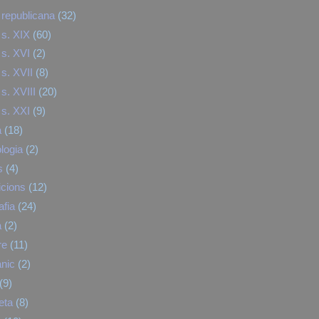
republicana
(32)
s. XIX
(60)
s. XVI
(2)
s. XVII
(8)
s. XVIII
(20)
s. XXI
(9)
a
(18)
logia
(2)
s
(4)
cions
(12)
afia
(24)
a
(2)
re
(11)
nic
(2)
(9)
eta
(8)