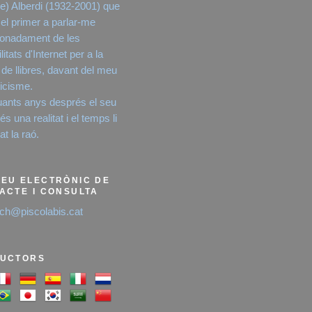
e) Alberdi (1932-2001) que
 el primer a parlar-me
onadament de les
litats d'Internet per a la
 de llibres, davant del meu
icisme.
ants anys després el seu
s una realitat i el temps li
t la raó.
EU ELECTRÒNIC DE
ACTE I CONSULTA
ich@piscolabis.cat
UCTORS