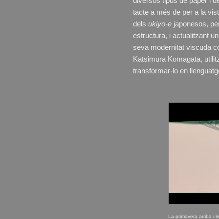
diversos tipus de paper i de
tacte a més de per a la vis
dels
ukiyo-e
japonesos, per
estructura, i actualitzant 
seva modernitat viscuda com
Katsimura Komagata, utilitz
transformar-lo en llenguatg
La primavera arriba i