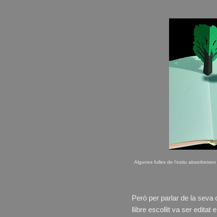
Algunes fulles de l’estiu absorbeixe
Però per parlar de la seva o
llibre escollit va ser editat