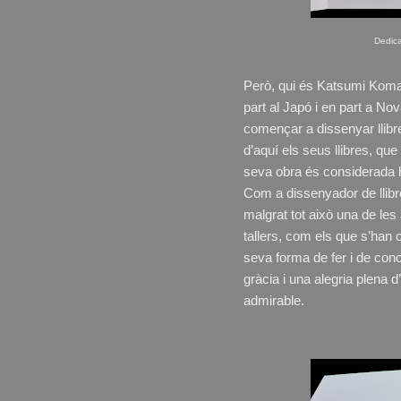
Dedica
Però, qui és Katsumi Koma
part al Japó i en part a No
començar a dissenyar llibre
d’aquí els seus llibres, que
seva obra és considerada
Com a dissenyador de llib
malgrat tot això una de les
tallers, com els que s’han 
seva forma de fer i de conc
gràcia i una alegria plena d
admirable.