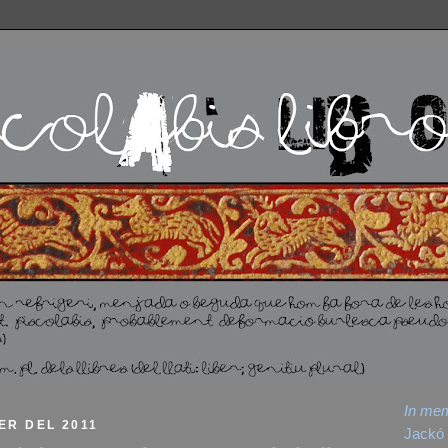
In me
ER DEL 2011
Jackó 