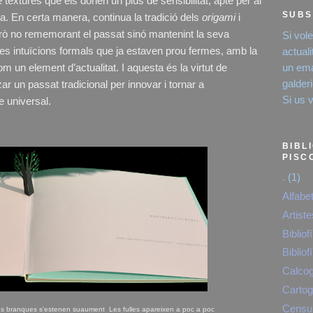
 textures que els donen un plus de sensibilitat, apte per al
SUBS
ta. En certa manera, continua la tradició dels
origami
i
ò no rememorant el passat sinó mantenint la seva
Si vol
unes intuïcions formals que ja estaven prou fermes, amb la
actual
un emai
 un element d’actualitat. I aquesta és la virtut de
galde
ar un passat tradicional per innovar i tornar a
Si us 
e universal.
BIBL
PISC
.
(1)
Alfabe
Artist
Bibliofí
Bibliofí
Calcog
Cartog
Censur
 les branques s'estenen suaument Les fulles apareixen a poc a poc