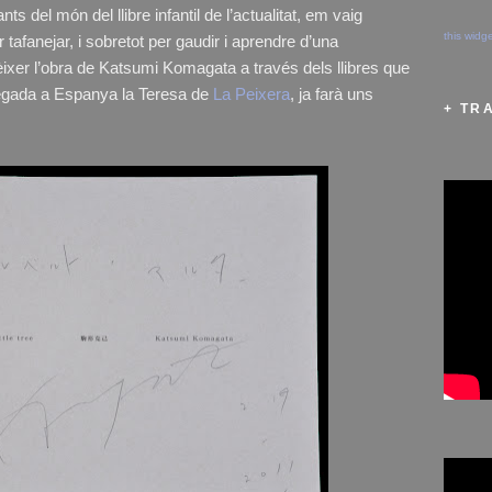
ts del món del llibre infantil de l’actualitat, em vaig
this widg
r tafanejar, i sobretot per gaudir i aprendre d’una
èixer l’obra de Katsumi Komagata a través dels llibres que
vegada a Espanya la Teresa de
La Peixera
, ja farà uns
+ TR