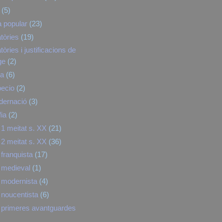
(5)
a popular
(23)
tòries
(19)
òries i justificacions de
ge
(2)
ra
(6)
pecio
(2)
dernació
(3)
fia
(2)
1 meitat s. XX
(21)
2 meitat s. XX
(36)
franquista
(17)
 medieval
(1)
 modernista
(4)
noucentista
(6)
primeres avantguardes