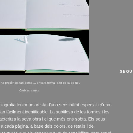
SEGU
una presència tan petita ... encara forma part de la de neu
Creix una mica
iografia tenim un artista d’una sensibilitat especial i d’una
an fàcilment identificable. La subtilesa de les formes i les
acteritza la seva obra i el que més ens sobta. Els seus
 a cada pàgina, a base dels colors, de retalls i de