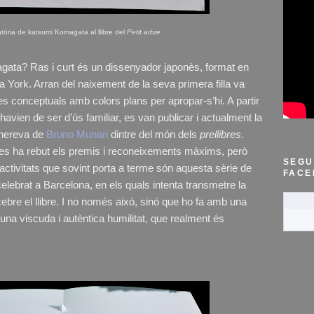
tòria de katsumi Komagata al llibre del
Petit arbre
gata? Ras i curt és un dissenyador japonès, format en
va York. Arran del naixement de la seva primera filla va
s conceptuals amb colors plans per apropar-s’hi. A partir
 havien de ser d’ús familiar, es van publicar i actualment la
 hereva de
Bruno Munari
dintre del món dels
prellibres
.
res ha rebut els premis i reconeixements màxims, però
SEGU
 activitats que sovint porta a terme són aquesta sèrie de
FACE
celebrat a Barcelona, en els quals intenta transmetre la
ebre el llibre. I no només això, sinó que ho fa amb una
’una viscuda i autèntica humilitat, que realment és