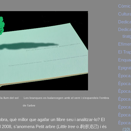
Còmic
Cultur
Dedica
Dedicat
tirat
Efíme
El Tra
Enqua
Epigra
Època 
Època 
Època 
n la llum del sol Les branques es balancegen amb el vent i s'expandeix l'ombra
Època
de l'arbre
Època
Època 
bra, què millor que agafar un llibre seu i analitzar-lo? El
Època 
 el 2008, s’anomena Petit arbre (
Little tree
o
駒形克己
) i és
(10)