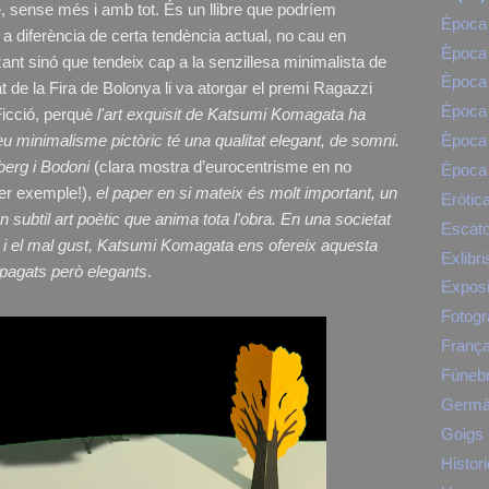
re, sense més i amb tot. És un llibre que podríem
Època 
a diferència de certa tendència actual, no cau en
Època 
tzant sinó que tendeix cap a la senzillesa minimalista de
Època 
at de la Fira de Bolonya li va atorgar el premi Ragazzi
Època 
Ficció, perquè
l'art exquisit de Katsumi Komagata ha
seu minimalisme pictòric té una qualitat elegant, de somni.
Època 
nberg i Bodoni
(clara mostra d’eurocentrisme en no
Època 
er exemple!),
el paper en si mateix és molt important, un
Eròtic
un subtil art poètic que anima tota l'obra. En una societat
Escato
 i el mal gust, Katsumi Komagata ens ofereix aquesta
Exlibri
apagats però elegants
.
Exposi
Fotogr
Franç
Fúneb
Germà
Goigs
Histori