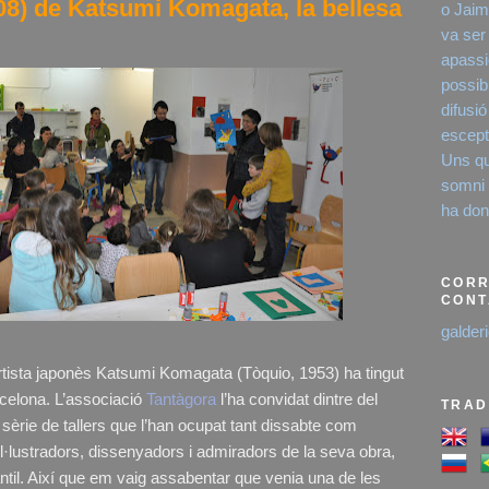
008) de Katsumi Komagata, la bellesa
o Jaim
va ser
apassi
possibi
difusió
escept
Uns qu
somni é
ha dona
CORR
CONT
galder
tista japonès Katsumi Komagata (Tòquio, 1953) ha tingut
celona. L’associació
Tantàgora
l’ha convidat dintre del
TRAD
 sèrie de tallers que l’han ocupat tant dissabte com
l·lustradors, dissenyadors i admiradors de la seva obra,
fantil. Així que em vaig assabentar que venia una de les