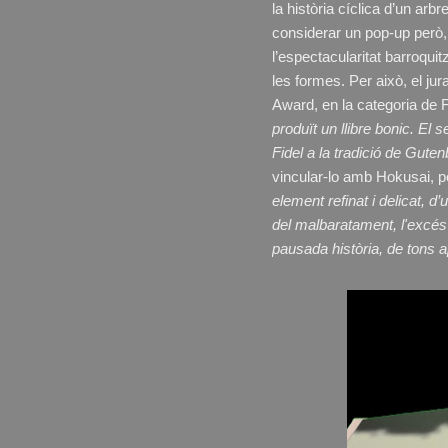
la història cíclica d’un arb
considerar un pop-up però, 
l’espectacularitat barroqui
les formes. Per això, el jur
Award, en la categoria de 
produït un llibre bonic. El 
Fidel a la tradició de Gute
vincular-lo amb Hokusai, p
element refinat i delicat, d’
del malbaratament, l'excés
pausada història, de tons 