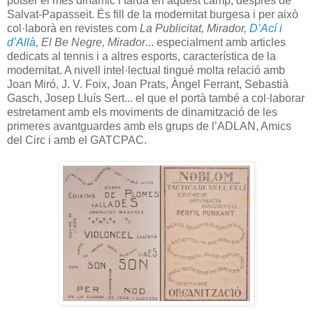
potser el més dinàmic i tardà en aquest camp, després de
Salvat-Papasseit. És fill de la modernitat burgesa i per això
col·laborà en revistes com
La Publicitat, Mirador,
D’Ací i
d’Allà
, El Be Negre, Mirador
... especialment amb articles
dedicats al tennis i a altres esports, característica de la
modernitat. A nivell intel·lectual tingué molta relació amb
Joan Miró, J. V. Foix, Joan Prats, Àngel Ferrant, Sebastià
Gasch, Josep Lluís Sert... el que el portà també a col·laborar
estretament amb els moviments de dinamització de les
primeres avantguardes amb els grups de l’ADLAN, Amics
del Circ i amb el GATCPAC.