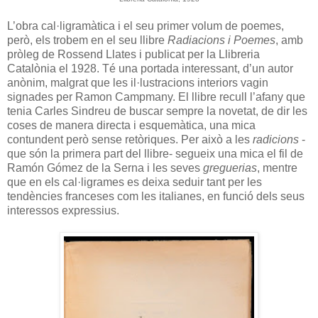
L’obra cal·ligramàtica i el seu primer volum de poemes,
però, els trobem en el seu llibre
Radiacions i Poemes
, amb
pròleg de Rossend Llates i publicat per la Llibreria
Catalònia el 1928. Té una portada interessant, d’un autor
anònim, malgrat que les il·lustracions interiors vagin
signades per Ramon Campmany. El llibre recull l’afany que
tenia Carles Sindreu de buscar sempre la novetat, de dir les
coses de manera directa i esquemàtica, una mica
contundent però sense retòriques. Per això a les
radicions
-
que són la primera part del llibre- segueix una mica el fil de
Ramón Gómez de la Serna i les seves
greguerias
, mentre
que en els cal·ligrames es deixa seduir tant per les
tendències franceses com les italianes, en funció dels seus
interessos expressius.