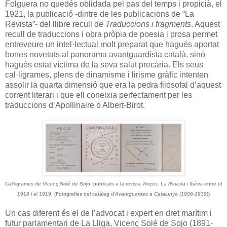
Folguera no quedés oblidada pel pas del temps i propicià, el
1921, la publicació -dintre de les publicacions de “La
Revista”- del llibre recull de
Traduccions i fragments
. Aquest
recull de traduccions i obra pròpia de poesia i prosa permet
entreveure un intel·lectual molt preparat que hagués aportat
bones novetats al panorama avantguardista català, sinó
hagués estat víctima de la seva salut precària. Els seus
cal·ligrames, plens de dinamisme i lirisme gràfic intenten
assolir la quarta dimensió que era la pedra filosofal d’aquest
corrent literari i que ell coneixia perfectament per les
traduccions d’Apollinaire o Albert-Birot.
Cal·ligrames de Vicenç Solé de Sojo, publicats a la revista
Troços, La Revista
i
Ibèria
entre el
1918 i el 1919. (Fotografies del catàleg d'
Avantguardes a Catalunya (1906-1939)
)
Un cas diferent és el de l’advocat i expert en dret marítim i
futur parlamentari de La Lliga, Vicenç Solé de Sojo (1891-