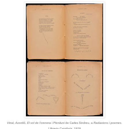
Vitral, Acordió, El vol de l’oreneta
i
Pleniluni
de Carles Sindreu, a
Radiacions i poemes
.
Llibreria Catalònia, 1928