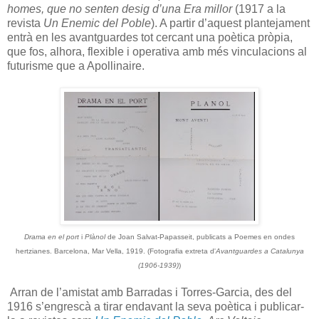
homes, que no senten desig d’una Era millor
(1917 a la
revista
Un Enemic del Poble
). A partir d’aquest plantejament
entrà en les avantguardes tot cercant una poètica pròpia,
que fos, alhora, flexible i operativa amb més vinculacions al
futurisme que a Apollinaire.
Drama en el port
i
Plànol
de Joan Salvat-Papasseit, publicats a Poemes en ondes
hertzianes. Barcelona, Mar Vella, 1919. (Fotografia extreta d'
Avantguardes a Catalunya
(1906-1939)
)
Arran de l’amistat amb Barradas i Torres-Garcia, des del
1916 s’engrescà a tirar endavant la seva poètica i publicar-