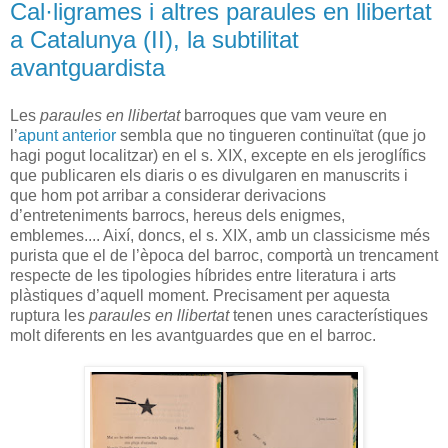
Cal·ligrames i altres paraules en llibertat
a Catalunya (II), la subtilitat
avantguardista
Les
paraules en llibertat
barroques que vam veure en
l’
apunt anterior
sembla que no tingueren continuïtat (que jo
hagi pogut localitzar) en el s. XIX, excepte en els jeroglífics
que publicaren els diaris o es divulgaren en manuscrits i
que hom pot arribar a considerar derivacions
d’entreteniments barrocs, hereus dels enigmes,
emblemes.... Així, doncs, el s. XIX, amb un classicisme més
purista que el de l’època del barroc, comportà un trencament
respecte de les tipologies híbrides entre literatura i arts
plàstiques d’aquell moment. Precisament per aquesta
ruptura les
paraules en llibertat
tenen unes característiques
molt diferents en les avantguardes que en el barroc.