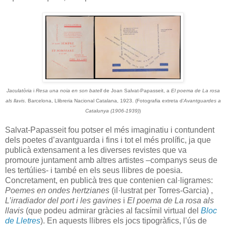
Jaculatòria
i
Resa una noia en son batell
de Joan Salvat-Papasseit, a
El poema de La rosa
als llavis
. Barcelona, Llibreria Nacional Catalana, 1923. (Fotografia extreta d'
Avantguardes a
Catalunya (1906-1939)
)
Salvat-Papasseit fou potser el més imaginatiu i contundent
dels poetes d’avantguarda i fins i tot el més prolífic, ja que
publicà extensament a les diverses revistes que va
promoure juntament amb altres artistes –companys seus de
les tertúlies- i també en els seus llibres de poesia.
Concretament, en publicà tres que contenien cal·ligrames:
Poemes en ondes hertzianes
(il·lustrat per Torres-Garcia) ,
L’irradiador del port i les gavines
i
El poema de La rosa als
llavis
(que podeu admirar gràcies al facsímil virtual del
Bloc
de Lletres
). En aquests llibres els jocs tipogràfics, l’ús de