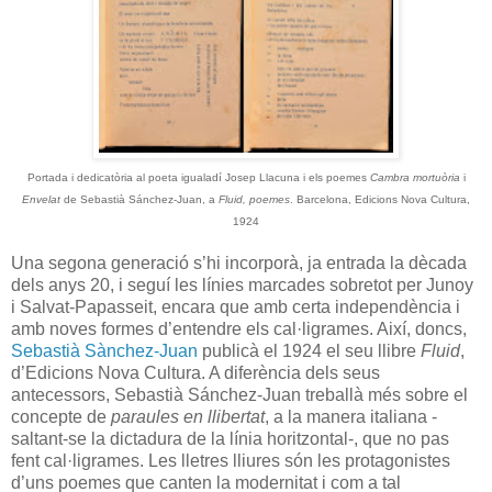
Portada i dedicatòria al poeta igualadí Josep Llacuna i els poemes
Cambra mortuòria
i
Envelat
de Sebastià Sánchez-Juan, a
Fluid, poemes
. Barcelona, Edicions Nova Cultura,
1924
Una segona generació s’hi incorporà, ja entrada la dècada
dels anys 20, i seguí les línies marcades sobretot per Junoy
i Salvat-Papasseit, encara que amb certa independència i
amb noves formes d’entendre els cal·ligrames. Així, doncs,
Sebastià Sànchez-Juan
publicà el 1924 el seu llibre
Fluid
,
d’Edicions Nova Cultura. A diferència dels seus
antecessors, Sebastià Sánchez-Juan treballà més sobre el
concepte de
paraules en llibertat
, a la manera italiana -
saltant-se la dictadura de la línia horitzontal-, que no pas
fent cal·ligrames. Les lletres lliures són les protagonistes
d’uns poemes que canten la modernitat i com a tal