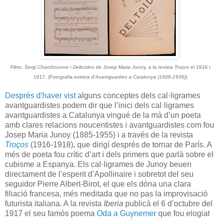
Films. Sergi Charchounne
i
Deltoïdes
de Josep Maria Junoy, a la revista
Troços
el 1916 i
1917. (Fotografia extreta d'
Avantguardes a Catalunya (1906-1939)
)
Després d'haver vist
alguns conceptes dels cal·ligrames
avantguardistes podem dir que l’inici dels cal·ligrames
avantguardistes a Catalunya vingué de la mà d’un poeta
amb clares relacions noucentistes i avantguardistes com fou
Josep Maria Junoy (1885-1955) i a través de la revista
Troços
(1916-1918), que dirigí després de tornar de París. A
més de poeta fou crític d’art i dels primers que parlà sobre el
cubisme a Espanya. Els cal·ligrames de Junoy beuen
directament de l’esperit d’Apollinaire i sobretot del seu
seguidor Pierre Albert-Birot, el que els dóna una clara
filiació francesa, més meditada que no pas la improvisació
futurista italiana. A la revista
Iberia
publicà el 6 d’octubre del
1917 el seu famós poema
Oda a Guynemer
que fou elogiat