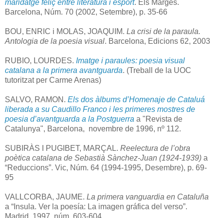
maridatge feliç entre literatura i esport
. Els Marges.
Barcelona, Núm. 70 (2002, Setembre), p. 35-66
BOU, ENRIC i MOLAS, JOAQUIM.
La crisi de la paraula.
Antologia de la poesia visual
. Barcelona, Edicions 62, 2003
RUBIO, LOURDES.
Imatge i paraules: poesia visual
catalana a la primera avantguarda
. (Treball de la UOC
tutoritzat per Carme Arenas)
SALVO, RAMON.
Els dos àlbums d’Homenaje de Cataluá
liberada a su Caudillo Franco i les primeres mostres de
poesia d’avantguarda a la Postguerra
a "Revista de
Catalunya", Barcelona, novembre de 1996, nº 112.
SUBIRÀS I PUGIBET, MARÇAL.
Reelectura de l’obra
poètica catalana de Sebastià Sànchez-Juan (1924-1939)
a
“Reduccions”. Vic, Núm. 64 (1994-1995, Desembre), p. 69-
95
VALLCORBA, JAUME.
La primera vanguardia en Cataluña
a “Insula. Ver la poesía: La imagen gráfica del verso”.
Madrid, 1997, núm. 603-604.