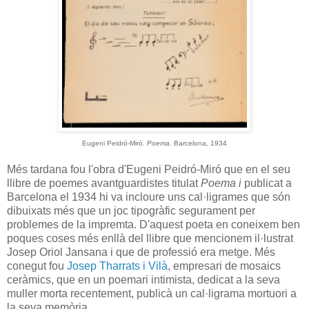
Eugeni Peidró-Miró.
Poema.
Barcelona, 1934
Més tardana fou l'obra d'Eugeni Peidró-Miró que en el seu
llibre de poemes avantguardistes titulat
Poema i
publicat a
Barcelona el 1934 hi va incloure uns cal·ligrames que són
dibuixats més que un joc tipogràfic segurament per
problemes de la impremta. D'aquest poeta en coneixem ben
poques coses més enllà del llibre que mencionem il·lustrat
Josep Oriol Jansana i que de professió era metge. Més
conegut fou
Josep Tharrats i Vilà
, empresari de mosaics
ceràmics, que en un poemari intimista, dedicat a la seva
muller morta recentement, publicà un cal·ligrama mortuori a
la seva memòria.