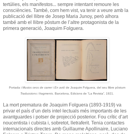
tertúlies, els manifestos... sempre intentant remoure les
consciències. També, com hem vist, va tenir a veure amb la
publicació del llibre de Josep Maria Junoy, però alhora
també amb el llibre pòstum de l’altre protagonista de la
primera generació, Joaquim Folguera.
Portada i
Musics cecs de carrer
i
En avió
de Joaquim Folguera, del seu llibre pòstum
Traduccions i fragments
. Barcelona, Edicions de “La Revista”, 1921.
La mort prematura de Joaquim Folguera (1893-1919) va
privar el país d’un dels intel·lectuals més importants de les
avantguardes i potser de projecció posterior. Fou crític d’art
noucentista i cubista i, sobretot, lletraferit. Tenia contactes
internacionals directes amb Guillaume Apollinaire, Luciano