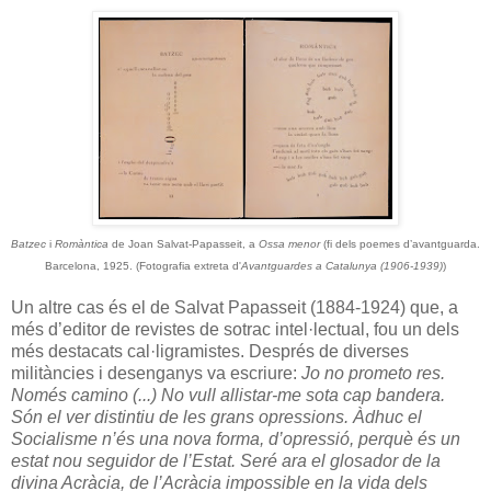
Batzec
i
Romàntica
de Joan Salvat-Papasseit, a
Ossa menor
(fi dels poemes d’avantguarda.
Barcelona, 1925. (Fotografia extreta d'
Avantguardes a Catalunya (1906-1939)
)
Un altre cas és el de Salvat Papasseit (1884-1924) que, a
més d’editor de revistes de sotrac intel·lectual, fou un dels
més destacats cal·ligramistes. Després de diverses
militàncies i desenganys va escriure:
Jo no prometo res.
Només camino (...) No vull allistar-me sota cap bandera.
Són el ver distintiu de les grans opressions. Àdhuc el
Socialisme n’és una nova forma, d’opressió, perquè és un
estat nou seguidor de l’Estat. Seré ara el glosador de la
divina Acràcia, de l’Acràcia impossible en la vida dels