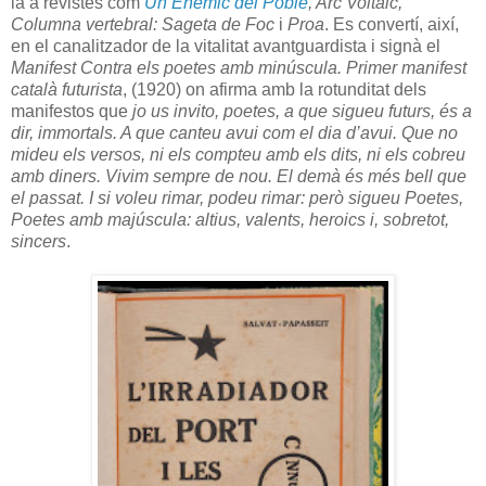
la a revistes com
Un Enemic del Poble
, Arc Voltaic,
Columna vertebral: Sageta de Foc
i
Proa
. Es convertí, així,
en el canalitzador de la vitalitat avantguardista i signà el
Manifest Contra els poetes amb minúscula. Primer manifest
català futurista
, (1920) on afirma amb la rotunditat dels
manifestos que
jo us invito, poetes, a que sigueu futurs, és a
dir, immortals. A que canteu avui com el dia d’avui. Que no
mideu els versos, ni els compteu amb els dits, ni els cobreu
amb diners. Vivim sempre de nou. El demà és més bell que
el passat. I si voleu rimar, podeu rimar: però sigueu Poetes,
Poetes amb majúscula: altius, valents, heroics i, sobretot,
sincers
.