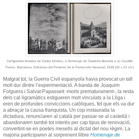
Cal·ligrames feixistes de Carles Sindreu, a
Homenaje de Cataluña liberada a su Caudillo
Franco
. Barcelona, Ediciones del Fomento de la Producción Nacional, 1939 (32 x 23 cm.)
Malgrat tot, la Guerra Civil espanyola havia provocat un tall
molt dur dintre l’experimentació. A banda de Joaquim
Folguera i Salvat-Papasseit -morts prematurament-, la resta
dels cal·ligramàtics estigueren molt vinculats a la Lliga i
eren de profundes conviccions catòliques, fet que els va dur
a abraçar la causa franquista. Un cop instaurada la
dictadura, renunciaren al català per passar-se al castellà i
abandonaren també tot interès per cap tipus de renovació,
convertint-se en poetes mesells al dictat del nou règim. La
majoria participaren al sorprenent llibre
Homenaje de