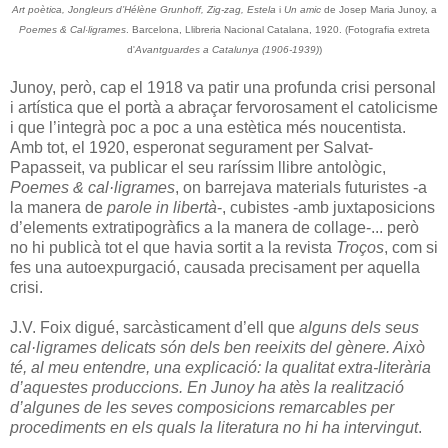
Art poètica, Jongleurs d’Hélène Grunhoff, Zig-zag, Estela
i
Un amic
de Josep Maria Junoy, a
Poemes & Cal·ligrames
. Barcelona, Llibreria Nacional Catalana, 1920. (Fotografia extreta
d'
Avantguardes a Catalunya (1906-1939)
)
Junoy, però, cap el 1918 va patir una profunda crisi personal
i artística que el portà a abraçar fervorosament el catolicisme
i que l’integrà poc a poc a una estètica més noucentista.
Amb tot, el 1920, esperonat segurament per Salvat-
Papasseit, va publicar el seu raríssim llibre antològic,
Poemes & cal·ligrames
, on barrejava materials futuristes -a
la manera de
parole in libertà
-, cubistes -amb juxtaposicions
d’elements extratipogràfics a la manera de collage-... però
no hi publicà tot el que havia sortit a la revista
Troços
, com si
fes una autoexpurgació, causada precisament per aquella
crisi.
J.V. Foix digué, sarcàsticament d’ell que
alguns dels seus
cal·ligrames delicats són dels ben reeixits del gènere. Això
té, al meu entendre, una explicació: la qualitat extra-literària
d’aquestes produccions. En Junoy ha atès la realització
d’algunes de les seves composicions remarcables per
procediments en els quals la literatura no hi ha intervingut
.