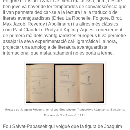
Folgore o Tristan Tzara. De mena malaltissa, però, des de
ben jove va haver de fer temporades de convalescència que
li van permetre dedicar-se a la lectura i a la traducció de
literats avantguardistes (Drieu La Rochelle, Folgore, Birot,
Max Jacob, Reverdy i Apollinaire) i a altres més clàssics
com Paul Claudel o Rudyard Kipling. Aquest coneixement
de primera mà dels avantguardistes europeus li va permetre
assajar la seva experimentació cal·ligramàtica i, alhora,
projectar una antologia de literatura avantguardista
internacional que malauradament no es portà a terme.
Rossec
de Joaquim Folguera, en el seu llibre pòstum
Traduccions i fragments
. Barcelona,
.
Edicions de “La Revista”, 1921
Fou Salvat-Papasseit qui volgué que la figura de Joaquim