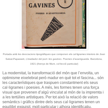
Portada amb les deocracions tipogràfiques que componen els cal·ligrames interiors de Joan
Salvat-Papasseit,
L’irradiador del port i les gavines. Poemes d’avantguarda
. Barcelona,
1921 (Arenys de Munt, col·lecció particular)
La modernitat, la transformació del món que l’envolta, un
optimisme eixelebrat però madur en què tot el fascina... són
les característiques que traspuen constantment els seus
cal·ligrames i poesies. A més, les formes tenen una força
visual que provenen d’algú vinculat al món de la impremta i
a les tertúlies artístiques. Per tot això la relació de valors
semàntics i gràfics dintre dels seus cal·ligrames tenen un
equilibri exquisit, molt particular i alhora identificatiu.