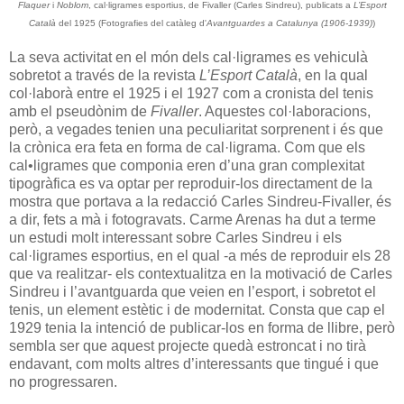
Flaquer
i
Noblom
, cal·ligrames esportius, de Fivaller (Carles Sindreu), publicats a
L’Esport
Català
del 1925 (Fotografies del catàleg d'
Avantguardes a Catalunya (1906-1939)
)
La seva activitat en el món dels cal·ligrames es vehiculà
sobretot a través de la revista
L’Esport Català
, en la qual
col·laborà entre el 1925 i el 1927 com a cronista del tenis
amb el pseudònim de
Fivaller
. Aquestes col·laboracions,
però, a vegades tenien una peculiaritat sorprenent i és que
la crònica era feta en forma de cal·ligrama. Com que els
cal•ligrames que componia eren d’una gran complexitat
tipogràfica es va optar per reproduir-los directament de la
mostra que portava a la redacció Carles Sindreu-Fivaller, és
a dir, fets a mà i fotogravats. Carme Arenas ha dut a terme
un estudi molt interessant sobre Carles Sindreu i els
cal·ligrames esportius, en el qual -a més de reproduir els 28
que va realitzar- els contextualitza en la motivació de Carles
Sindreu i l’avantguarda que veien en l’esport, i sobretot el
tenis, un element estètic i de modernitat. Consta que cap el
1929 tenia la intenció de publicar-los en forma de llibre, però
sembla ser que aquest projecte quedà estroncat i no tirà
endavant, com molts altres d’interessants que tingué i que
no progressaren.