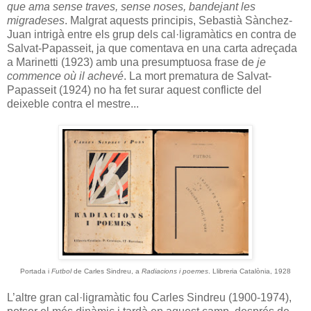
que ama sense traves, sense noses, bandejant les
migradeses
. Malgrat aquests principis, Sebastià Sànchez-
Juan intrigà entre els grup dels cal·ligramàtics en contra de
Salvat-Papasseit, ja que comentava en una carta adreçada
a Marinetti (1923) amb una presumptuosa frase de
je
commence où il achevé
. La mort prematura de Salvat-
Papasseit (1924) no ha fet surar aquest conflicte del
deixeble contra el mestre...
Portada i
Futbol
de Carles Sindreu, a
Radiacions i poemes
. Llibreria Catalònia, 1928
L’altre gran cal·ligramàtic fou Carles Sindreu (1900-1974),