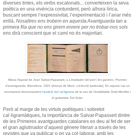
diverses tintes, els verbs escalonats... converteixen la seva
poètica en una vivència contundent, però alhora lírica,
buscant sempre l’expressivitat, l’experimentació i l’anar més
enllà.
Nosaltres ens trobem en aquesta Avantguarda tan a
primera fila que no ens girem enrere per no trobar-nos sols
ens dirà conscient que el camí no és majoritari.
Marxa Nupcial
de Joan Salvat-Papasseit, a
L’irradiador del port i les gavines. Poemes
d’avantguarda
. Barcelona, 1921 (Arenys de Munt, col·lecció particular). En aquest cas us
recomanem fervorosament l’
audició del cal·ligrama
de la veu de l’inoblidable Ovidi Montllor i
el guitarrista Toti Soler.
Però al marge de les virtuts poètiques i sobretot
cal·ligramàtiques, la importància de Salvat-Papasseit dintre
de les Primeres avantguardes catalanes es deu al fet de ser
el gran aglutinador d’aquest gènere literari a través de les
revistes que va publicar o on va col·laborar, amb les