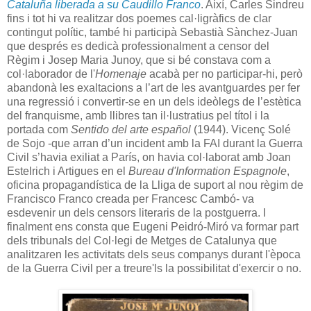
Cataluña liberada a su Caudillo Franco
. Així, Carles Sindreu
fins i tot hi va realitzar dos poemes cal·ligràfics de clar
contingut polític, també hi participà Sebastià Sànchez-Juan
que després es dedicà professionalment a censor del
Règim i Josep Maria Junoy, que si bé constava com a
col·laborador de l'
Homenaje
acabà per no participar-hi, però
abandonà les exaltacions a l’art de les avantguardes per fer
una regressió i convertir-se en un dels ideòlegs de l’estètica
del franquisme, amb llibres tan il·lustratius pel títol i la
portada com
Sentido del arte español
(1944). Vicenç Solé
de Sojo -que arran d’un incident amb la FAI durant la Guerra
Civil s’havia exiliat a París, on havia col·laborat amb Joan
Estelrich i Artigues en el
Bureau d'Information Espagnole
,
oficina propagandística de la Lliga de suport al nou règim de
Francisco Franco creada per Francesc Cambó- va
esdevenir un dels censors literaris de la postguerra. I
finalment ens consta que Eugeni Peidró-Miró va formar part
dels tribunals del Col·legi de Metges de Catalunya que
analitzaren les activitats dels seus companys durant l'època
de la Guerra Civil per a treure'ls la possibilitat d'exercir o no.