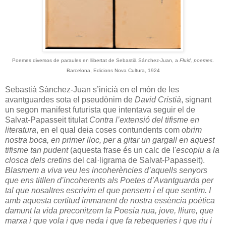
Poemes diversos de paraules en llibertat de Sebastià Sánchez-Juan, a
Fluid, poemes
.
Barcelona, Edicions Nova Cultura, 1924
Sebastià Sànchez-Juan s’inicià en el món de les
avantguardes sota el pseudònim de
David Cristià
, signant
un segon manifest futurista que intentava seguir el de
Salvat-Papasseit titulat
Contra l’extensió del tifisme en
literatura
, en el qual deia coses contundents com
obrim
nostra boca, en primer lloc, per a gitar un gargall en aquest
tifisme tan pudent
(aquesta frase és un calc de l'
escopiu a la
closca dels cretins
del cal·ligrama de Salvat-Papasseit).
Blasmem a viva veu les incoherències d’aquells senyors
que ens titllen d’incoherents als Poetes d’Avantguarda per
tal que nosaltres escrivim el que pensem i el que sentim. I
amb aquesta certitud immanent de nostra essència poètica
damunt la vida preconitzem la Poesia nua, jove, lliure, que
marxa i que vola i que neda i que fa rebequeries i que riu i