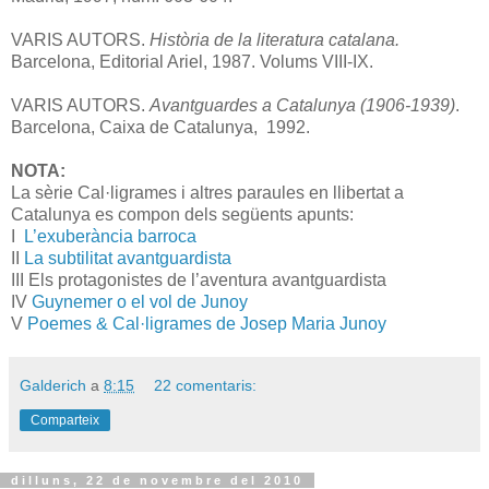
VARIS AUTORS.
Història de la literatura catalana.
Barcelona, Editorial Ariel, 1987. Volums VIII-IX.
VARIS AUTORS.
Avantguardes a Catalunya (1906-1939)
.
Barcelona, Caixa de Catalunya, 1992.
NOTA:
La sèrie Cal·ligrames i altres paraules en llibertat a
Catalunya es compon dels següents apunts:
I
L’exuberància barroca
II
La subtilitat avantguardista
III Els protagonistes de l’aventura avantguardista
IV
Guynemer o el vol de Junoy
V
Poemes & Cal·ligrames de Josep Maria Junoy
Galderich
a
8:15
22 comentaris:
Comparteix
dilluns, 22 de novembre del 2010