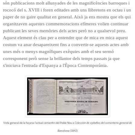
són publicacions molt allunyades de les magnificències barroques i
rococó del s. XVIII i foren editades amb uns llibretons en octau i un
paper de no gaire qualitat en general. Això ja ens mostra que els qui
organitzaven aquestes commemoracions efímeres volien continuar
publicant les seves memòries dels actes però no a qualsevol preu.
Aquest element és clau per a entendre que de mica en mica aquest
costum va anar desapareixent fins a convertir-se aquests actes amb
unes més o menys magnífiques exèquies amb el seu sermó
corresponent però sense la brillantor dels temps passats ja que
s'iniciava l'entrada d'Espanya a l'Època Contemporània.
Vista general de la façana l'actual cementiri del Poble Nou a
Colección de epitafios del cementerio general de
Barcelona
(1842)