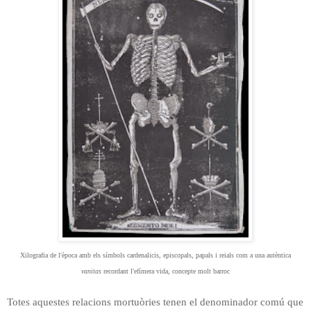
Xilografia de l'època amb els símbols cardenalicis, episcopals, papals i reials com a una autèntica
vanitas
recordant l'efímera vida, concepte molt barroc
Totes aquestes relacions mortuòries tenen el denominador comú que