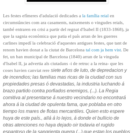
Les festes efímeres d'adulació dedicades a
la família reial
en
circumstàncies com ara
casaments,
naixements o vingudes reials,
també entraren en crisi a partir del regnat d'Isabel II (1833-1868), ja
que la sagnia econòmica que patia el país arran de les guerres
carlines impedí la celebració d'aquestes antigues festes, que tant de
renom havien donat a la ciutat de Barcelona
tal com ja hem vist
. De
fet, un ban municipal de Barcelona (1840) arran de la vinguda
d'Isabel II, ja advertia als ciutadans -i de retruc a la reina- que les
coses havien canviat rere
siete años de luto, de depredacion y
de incendios; las familias mas ricas de la ciudad con sus
propiedades presas ó devastadas, la industria luchando á
brazo partido contra porfiados enemigos, (...). La Regia
comitiva al presentarse á nuestro vecindario no encontrará
ahora á la ciudad de opulenta fama, que poblaba en otro
tiempo los mares de flotas mercantiles. Quien esto espere
huya de este país., allá á lo lejos, á donde el bullicio de
otras atenciones no haya dejado oir todavia el rugido
espantoso de la sangrienta guerra (...) que estan los pueblos