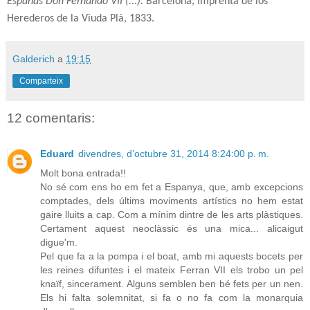
Españas Don Fernando VII (...).
Barcelona, Imprenta de los
Herederos de la Viuda Plà, 1833.
Galderich
a
19:15
Comparteix
12 comentaris:
Eduard
divendres, d’octubre 31, 2014 8:24:00 p. m.
Molt bona entrada!!
No sé com ens ho em fet a Espanya, que, amb excepcions
comptades, dels últims moviments artístics no hem estat
gaire lluits a cap. Com a mínim dintre de les arts plàstiques.
Certament aquest neoclàssic és una mica... alicaigut
digue'm.
Pel que fa a la pompa i el boat, amb mi aquests bocets per
les reines difuntes i el mateix Ferran VII els trobo un pel
knaïf, sincerament. Alguns semblen ben bé fets per un nen.
Els hi falta solemnitat, si fa o no fa com la monarquia