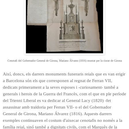
Cenotafi del Gobernador General de Girona, Mariano Álvarez (1816) muntat per la ciutat de Girona
Així, doncs, els darrers monuments funeraris reials que es van erigir
a Barcelona són els que corresponen al regnat de Ferran VII,
dedicats primerament a la seves esposes i -curiosament- també a
generals i herois de la Guerra del Francès, com el que en ple període
del Trienni Liberal es va dedicar al General Lacy (1820) -fet
assassinar amb traïdoria per Ferran VII- o el del Gobernador
General de Girona, Mariano Álvarez (1816). Aquests darrers
exemples continuaven el costum d'
aixecar
cenotafis
no només
a la
família reial, sinó també a dignitats civils, com el Marquès de la