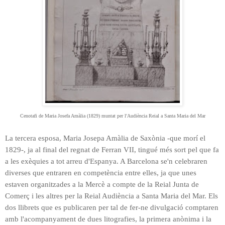
Cenotafi de Maria Josefa Amàlia (1829) muntat per l'Audiència Reial a Santa Maria del Mar
La tercera esposa, Maria Josepa Amàlia de Saxònia -que morí el
1829-, ja al final del regnat de Ferran VII, tingué més sort pel que fa
a les exèquies a tot arreu d'Espanya. A Barcelona se'n celebraren
diverses que entraren en competència entre elles, ja que unes
estaven organitzades a la Mercè a compte de la Reial Junta de
Comerç i les altres per la Reial Audiència a Santa Maria del Mar. Els
dos llibrets que es publicaren per tal de fer-ne divulgació comptaren
amb l'acompanyament de dues litografies, la primera anònima i la