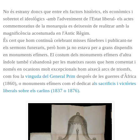
No és estrany doncs que entre els factors històrics, els econòmics i
sobretot el ideològics -amb l'adveniment de l'Estat liberal- els actes
commemoratius de la monarquia es deixessin de realitzar amb la
magnificència acostumada en l'Antic Règim.
És cert que hom continuà celebrant misses fúnebres i publicant-ne
els sermons funeraris, però hom ja no estava per a grans dispendis
en monuments efímers. El costum dels monuments efímers d'altra
índole també s'abandonà per les mateixes raons que hem comentat i
només en ocasions molt excepcionals hom aixecà arcs de triomfs,
com fou la
vinguda del General Prim
després de les guerres d'Àfrica
(1860), o monuments efímers com el dedicat a
ls sacrificis i victòries
liberals sobre els carlins (1837 o 1876)
.