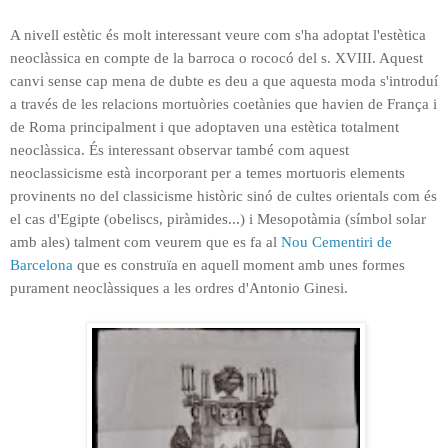
A nivell estètic és molt interessant veure com s'ha adoptat l'estètica
neoclàssica en compte de la barroca o rococó del s. XVIII. Aquest
canvi sense cap mena de dubte es deu a que aquesta moda s'introduí
a través de les relacions mortuòries coetànies que havien de França i
de Roma principalment i que adoptaven una estètica totalment
neoclàssica. És interessant observar també com aquest
neoclassicisme està incorporant per a temes mortuoris elements
provinents no del classicisme històric sinó de cultes orientals com és
el cas d'Egipte (obeliscs, piràmides...) i Mesopotàmia (símbol solar
amb ales) talment com veurem que es fa al
Nou Cementiri de
Barcelona
que es construïa en aquell moment amb unes formes
purament neoclàssiques a les ordres d'Antonio Ginesi.