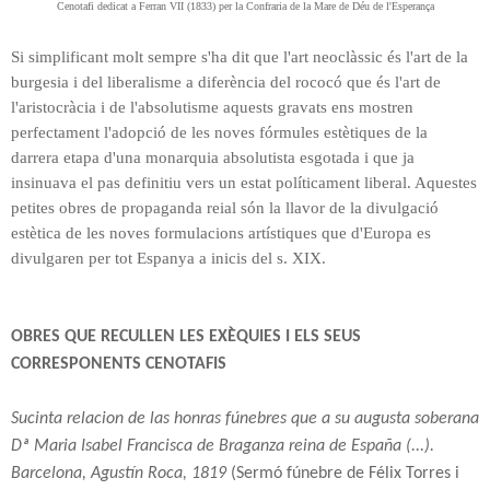
Cenotafi dedicat a Ferran VII (1833) per la Confraria de la Mare de Déu de l'Esperança
Si simplificant molt sempre s'ha dit que l'art neoclàssic és l'art de la
burgesia i del liberalisme a diferència del rococó que és l'art de
l'aristocràcia i de l'absolutisme aquests gravats ens mostren
perfectament l'adopció de les noves fórmules estètiques de la
darrera etapa d'una monarquia absolutista esgotada i que ja
insinuava el pas definitiu vers un estat políticament liberal. Aquestes
petites obres de propaganda reial són la llavor de la divulgació
estètica de les noves formulacions artístiques que d'Europa es
divulgaren per tot Espanya a inicis del s. XIX.
OBRES QUE RECULLEN LES EXÈQUIES I ELS SEUS
CORRESPONENTS CENOTAFIS
Sucinta relacion de las honras fúnebres que a su augusta soberana
Dª Maria Isabel Francisca de Braganza reina de España (...).
Barcelona, Agustín Roca, 1819
(Sermó fúnebre de Félix Torres i