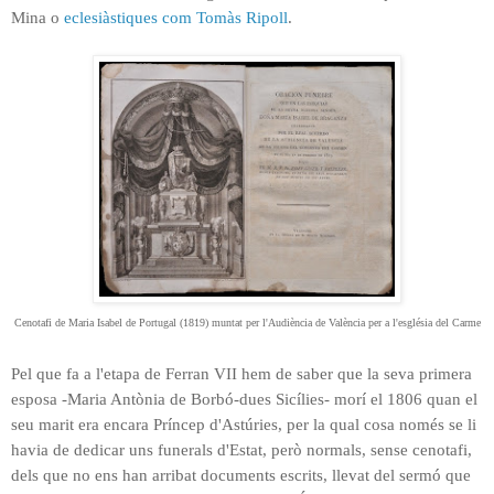
Mina o
eclesiàstiques com Tomàs Ripoll
.
Cenotafi de Maria Isabel de Portugal (1819) muntat per l'Audiència de València per a l'església del Carme
Pel que fa a l'etapa de Ferran VII hem de saber que la seva primera
esposa -Maria Antònia de Borbó-dues Sicílies- morí el 1806 quan el
seu marit era encara Príncep d'Astúries, per la qual cosa només se li
havia de dedicar uns funerals d'Estat, però normals, sense cenotafi,
dels que no ens han arribat documents escrits, llevat del sermó que