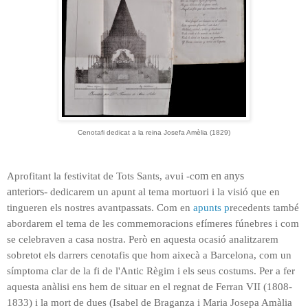
Cenotafi dedicat a la reina Josefa Amèlia (1829)
Aprofitant la festivitat de Tots Sants, avui -c
om en anys
anteriors-
dedicarem un apunt al tema mortuori i la visió que en
tingueren els nostres avantpassats. Com en
apunts p
recedents també
abordarem el tema de les commemoracions efímeres fúnebres i com
se celebraven a casa nostra. Però en aquesta ocasió analitzarem
sobretot els darrers cenotafis que hom aixecà a Barcelona, com un
símptoma
clar
de
la fi de l'Antic Règim i els seus costums. Per a fer
aquesta anàlisi ens hem de situar en el regnat de Ferran VII (1808-
1833) i la mort de dues
(Isabel de Braganza i Maria Josepa Amàlia