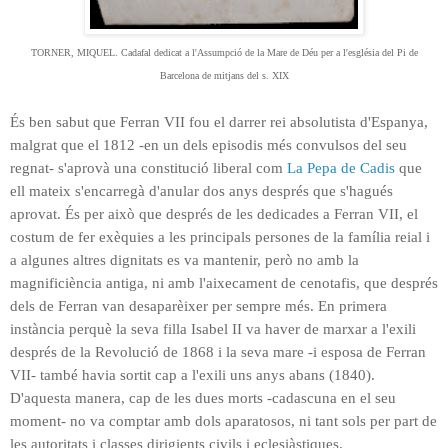
TORNER, MIQUEL. Cadafal dedicat a l'Assumpció de la Mare de Déu per a l'església del Pi de
Barcelona de mitjans del s. XIX
És ben sabut que Ferran VII fou el darrer rei absolutista d'Espanya,
malgrat que el 1812 -en un dels episodis més convulsos del seu
regnat- s'aprovà una constitució liberal com
La Pepa de Cadis
que
ell mateix s'encarregà d'anular dos anys després que s'hagués
aprovat. És per això que després de les dedicades a Ferran VII, el
costum de fer exèquies
a les principals persones de la família reial i
a algunes altres dignitats
es va mantenir, però no amb la
magnificiència antiga, ni amb l'aixecament de cenotafis, que després
dels de Ferran van desaparèixer per sempre més. En primera
instància perquè la seva filla Isabel II va haver de marxar
a l'exili
després de la Revolució de 1868 i la seva mare -i esposa de Ferran
VII- també havia sortit cap a l'exili uns anys abans (1840).
D'aquesta manera, cap de les dues morts -cadascuna en el seu
moment- no va comptar amb dols aparatosos, ni tant sols per part de
les autoritats i classes dirigients civils i eclesiàstiques.