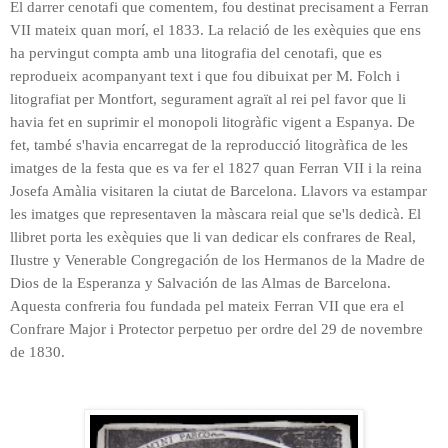
El darrer cenotafi que comentem, fou destinat precisament a Ferran
VII mateix quan morí, el 1833. La relació de les exèquies que ens
ha pervingut compta amb una litografia del cenotafi, que es
reprodueix acompanyant text i que fou dibuixat per M. Folch i
litografiat per Montfort, segurament agraït al rei pel favor que li
havia fet en suprimir el monopoli litogràfic vigent a Espanya. De
fet, també s'havia encarregat de la reproducció litogràfica de les
imatges de la festa
que es va fer el 1827 quan Ferran VII i la reina
Josefa Amàlia visitaren la ciutat
de Barcelona. Llavors va
estampar
les imatges que representaven la màscara reial que se'ls dedicà. El
llibret porta les exèquies que li van dedicar els confrares de Real,
Ilustre y Venerable Congregación de los Hermanos de la Madre de
Dios de la Esperanza y Salvación de las Almas de Barcelona.
Aquesta confreria fou fundada pel mateix Ferran VII que era el
Confrare Major i Protector perpetuo per ordre del 29 de novembre
de 1830.