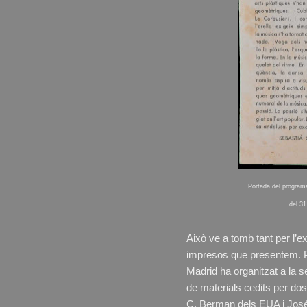
Portada del program
del 3
Això ve a tomb tant per l’
impresos que presentem. Pe
Madrid ha organitzat a la 
de materials cedits per dos
C. Berman dels EUA i José