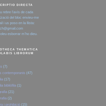
CRIPTIO DIRECTA
eu rebre l'avís de cada
ització del bloc envieu-me
l i us poso en la llista:
rich@gmail.com
voleu esborrar m'ho dieu.
IOTHECA THEMATICA
OLABIS LIBRORUM
ts
(7)
es contemporanis
(47)
lia
(17)
lia bibliòfila
(1)
rafia
(21)
rafia
(2)
a i prohibició
(15)