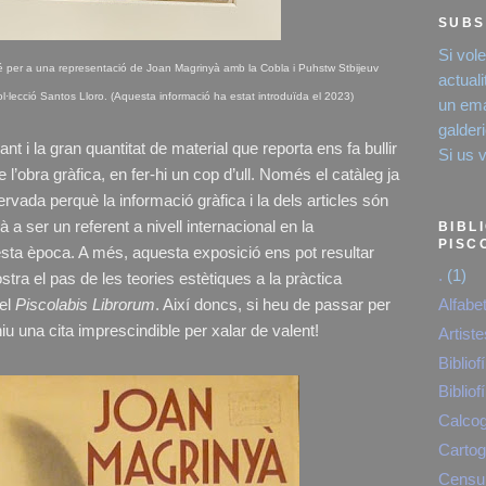
SUBS
Si vol
avé per a una representació de Joan Magrinyà amb la Cobla i Puhstw Stbijeuv
actual
ol·lecció Santos Lloro. (Aquesta informació ha estat introduïda el 2023)
un emai
galde
nt i la gran quantitat de material que reporta ens fa bullir
Si us 
e l’obra gràfica, en fer-hi un cop d’ull. Només el catàleg ja
rvada perquè la informació gràfica i la dels articles són
à a ser un referent a nivell internacional en la
BIBL
PISC
questa època. A més, aquesta exposició ens pot resultar
.
(1)
tra el pas de les teories estètiques a la pràctica
del
Piscolabis Librorum
. Així doncs, si heu de passar per
Alfabe
eniu una cita imprescindible per xalar de valent!
Artist
Bibliofí
Bibliofí
Calcog
Cartog
Censur