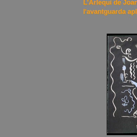
L’Arlequí de Joan
l'avantguarda ap