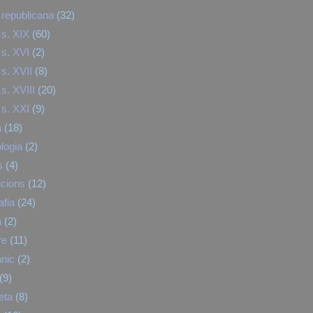
republicana
(32)
s. XIX
(60)
s. XVI
(2)
s. XVII
(8)
s. XVIII
(20)
s. XXI
(9)
a
(18)
logia
(2)
s
(4)
cions
(12)
afia
(24)
a
(2)
re
(11)
nic
(2)
(9)
eta
(8)