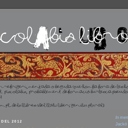
In me
 DEL 2012
Jackó 