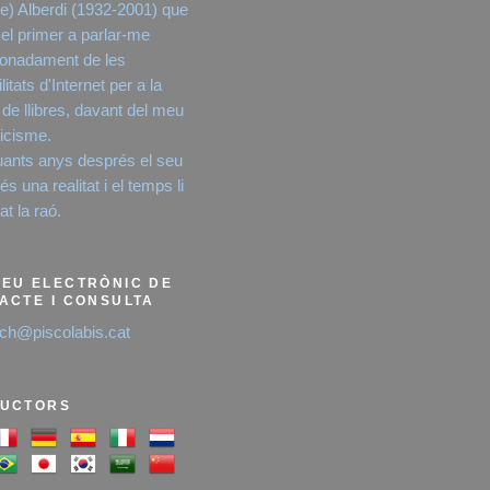
e) Alberdi (1932-2001) que
 el primer a parlar-me
onadament de les
litats d'Internet per a la
 de llibres, davant del meu
icisme.
ants anys després el seu
s una realitat i el temps li
t la raó.
EU ELECTRÒNIC DE
ACTE I CONSULTA
ich@piscolabis.cat
UCTORS