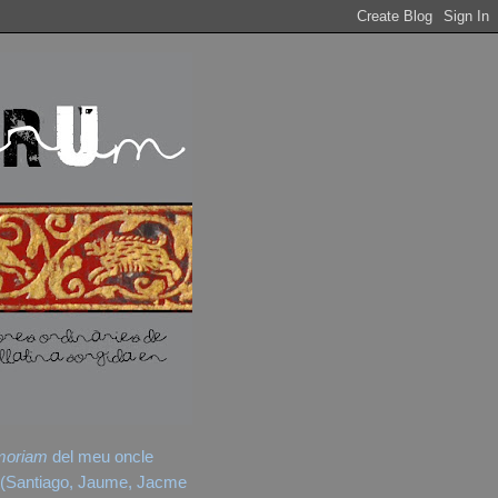
moriam
del meu oncle
(Santiago, Jaume, Jacme