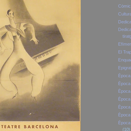
Còmic
Cultur
Dedica
Dedicat
tirat
Efíme
El Tra
Enqua
Epigra
Època 
Època 
Època 
Època
Època
Època 
Època 
(10)