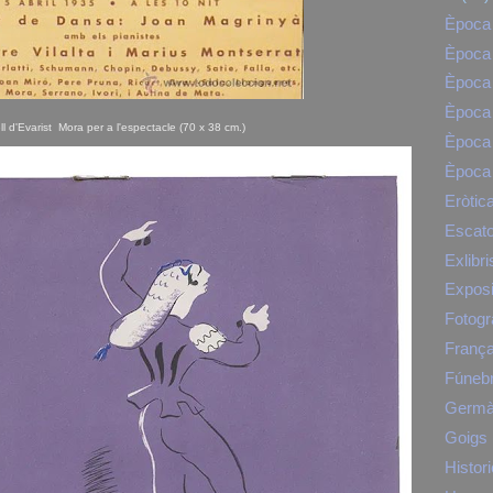
Època 
Època 
Època 
Època 
ll d'Evarist Mora per a l'espectacle (70 x 38 cm.)
Època 
Època 
Eròtic
Escato
Exlibri
Exposi
Fotogr
Franç
Fúneb
Germà
Goigs
Histori