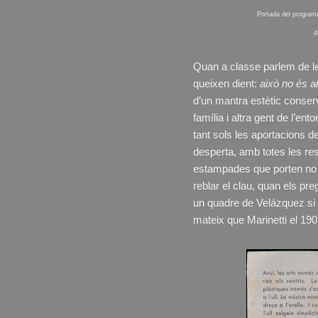
Portada del program
d
Quan a classe parlem de l
queixen dient:
això no és ar
d’un mantra estètic conserv
família i altra gent de l’e
tant sols les aportacions d
desperta, amb totes les re
estampades que porten no h
reblar el clau, quan els pr
un quadre de Velázquez si 
mateix que Marinetti el 19