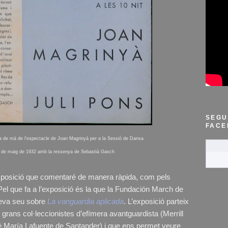
SEGU
FACE
a de mà de l'espectacle de Joan Magrinyà per a la Sessió de Dansa
1 de maig de 1932 amb la ressenya de Sebastià Gasch
exposició que comentaré de manera ràpida, com pels
l que fa a l’exposició és la que la Fundación March de
seva seu sobre
La vanguardia aplicada
. L’exposició parteix
 grans col·leccionistes d’efímera avantguardista (Merrill
 María Lafuente de Santander) i que ens permet veure