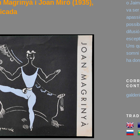
 Magrinyà i Joan Miró (1935),
o Jaim
va ser
licada
apassi
possibi
difusió
escept
Uns qu
somni é
ha dona
CORR
CONT
galder
TRAD