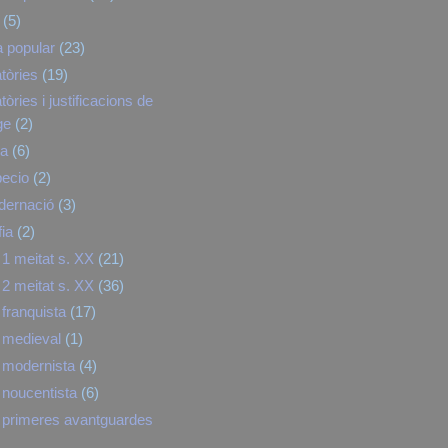
(5)
a popular
(23)
tòries
(19)
òries i justificacions de
ge
(2)
ra
(6)
pecio
(2)
dernació
(3)
fia
(2)
1 meitat s. XX
(21)
2 meitat s. XX
(36)
franquista
(17)
 medieval
(1)
 modernista
(4)
noucentista
(6)
primeres avantguardes