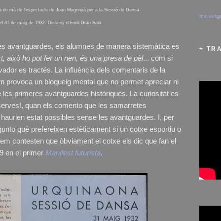
a de mà de l'espectacle de Joan Magrinyà per a la Sessió de Dansa
this widg
el 31 de maig de 1932. Disseny d'Emili Grau Sala
es avantguardes, els alumnes de manera sistemàtica es
+ TR
t, això ho pot fer un nen, és una presa de pèl
... com si
ador es tractés. La influència dels comentaris de la
ntorn provoca un bloqueig mental que no permet apreciar ni
e les primeres avantguardes històriques. La curiositat es
serves!, quan els comento que les samarretes
aurien estat possibles sense les avantguardes. I, per
egunto què prefereixen estèticament si un cotxe esportiu o
em contesten que òbviament el cotxe els dic que fan el
09 en el primer
Manifest futurista
.