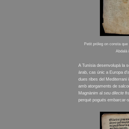
Petit pròleg on consta que
Abdalà i
A Tunísia desenvolupà la se
àrab, cas únic a Europa d’a
dues ribes del Mediterrani i
amb atorgaments de salcondu
Magnànim al
seu dilecte 
perquè pogués embarcar-se