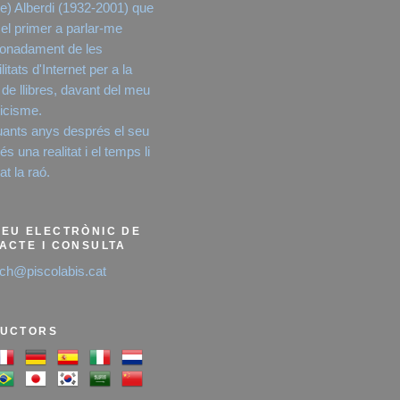
e) Alberdi (1932-2001) que
 el primer a parlar-me
onadament de les
litats d'Internet per a la
 de llibres, davant del meu
icisme.
ants anys després el seu
s una realitat i el temps li
t la raó.
EU ELECTRÒNIC DE
ACTE I CONSULTA
ich@piscolabis.cat
UCTORS