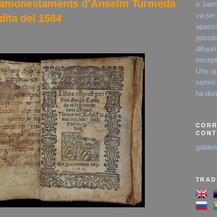
ns amonestaments d’Anselm Turmeda
o Jaim
va ser
dita del 1584
apassi
possibi
difusió
escept
Uns qu
somni é
ha dona
CORR
CONT
galder
TRAD