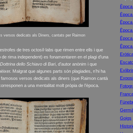
Època 
Època 
Època 
Època 
s versos dedicats als Diners, cantats per Raimon
Època 
Època 
strofes de tres octosíl·labs que rimen entre ells i que
Eròtic
ab de rima independent) es fonamentaren en el plagi d’una
Escato
Dottrina dello Schiavo di Bari
, d’autor anònim i que
Exlibri
xer. Malgrat que algunes parts són plagiades, n’hi ha
Exposi
s famosos versos dedicats als diners (que Raimon cantà
corresponen a una mentalitat molt pròpia de l’època.
Fotogr
Franç
Fúneb
Germà
Goigs
Histori