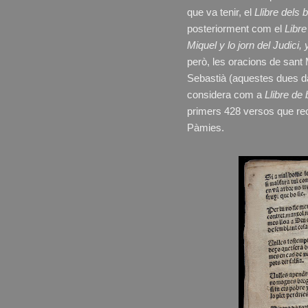
que va tenir, el
Llibre dels
posteriorment com el
Libre
Miquel y lo jorn del Judici
però, les oracions de sant 
Sebastià (aquestes dues dar
considera com a
Llibre d
primers 428 versos que rec
Pàmies.