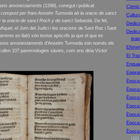
 bons amonestaments
(1398), conegut i publicat
Còmic
 compost per frare Anselm Turmeda ab la oracio de sanct
Cultur
, y la oracio de sanct Roch y de sanct Sebastià
. De fet,
Dedica
Miquel, el Jorn del Judici i les oracions de Sant Roc i Sant
Dedicat
reres en llatí) són textos apòcrifs ja que el que es
tirat
e bons amonestaments
d’Anselm Turmeda són només els
Efíme
ullen 107 paremiologies sàvies, com ens diria Víctor
El Tra
Enqua
Epigra
Època 
Època 
Època 
Època
Època
Època 
Època 
(10)