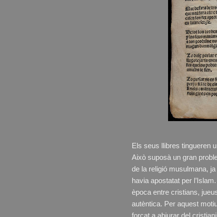
Els seus llibres tingueren u
Això suposà un gran proble
de la religió musulmana, j
havia apostatat per l’Isla
època entre cristians, jueu
autèntica. Per aquest moti
forçat a abjurar del cristia