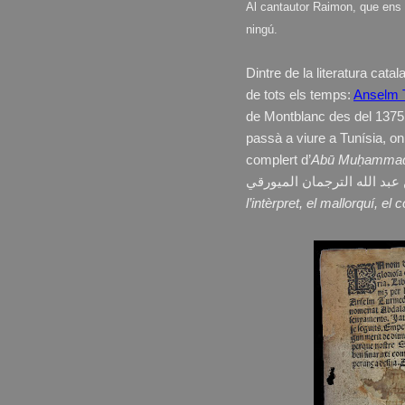
Al cantautor Raimon, que ens 
ningú.
Dintre de la literatura ca
de tots els temps:
Anselm 
de Montblanc des del 1375, 
passà a viure a Tunísia, o
complert d’
Abū Muḥammad ʿ
l’intèrpret, el mallorquí, el c