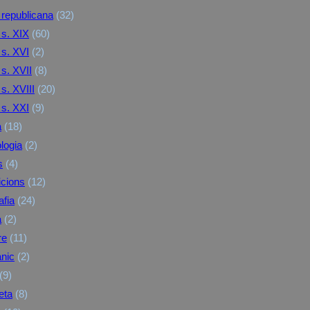
republicana
(32)
s. XIX
(60)
s. XVI
(2)
s. XVII
(8)
s. XVIII
(20)
s. XXI
(9)
a
(18)
logia
(2)
s
(4)
cions
(12)
afia
(24)
a
(2)
re
(11)
nic
(2)
(9)
eta
(8)