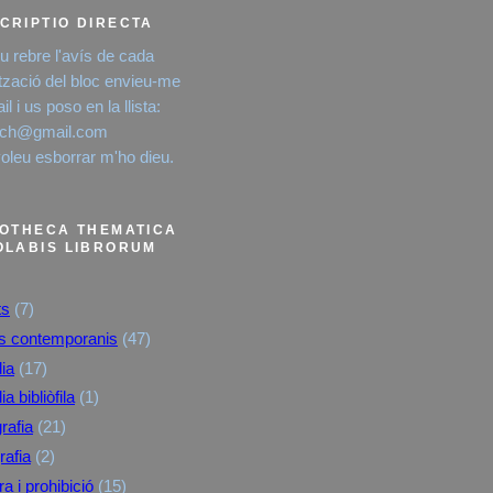
CRIPTIO DIRECTA
eu rebre l'avís de cada
ització del bloc envieu-me
l i us poso en la llista:
rich@gmail.com
voleu esborrar m'ho dieu.
IOTHECA THEMATICA
OLABIS LIBRORUM
ts
(7)
es contemporanis
(47)
lia
(17)
lia bibliòfila
(1)
rafia
(21)
rafia
(2)
a i prohibició
(15)