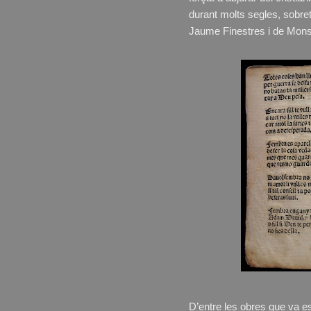
durant molts segles, sobreto
Jaume Finestres i de Monsa
D’entre les obres que va es