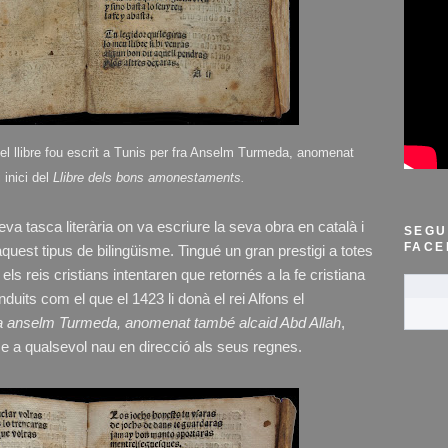
 el llibre fou escrit a Tunis per fra Anselm Turmeda, anomenat
 inici del
Llibre dels bons amonestaments.
va tasca literària on va escriure la seva obra en català i
SEGU
FACE
quest tipus de bilingüisme. Tingué un gran prestigi a totes
 els reis cristians intentaren que retornés a la fe cristiana
its com el que el 1423 li donà el rei Alfons el
fra anselm Turmeda, anomenat també alcaid Abd Allah
,
 a qualsevol nau en direcció als seus regnes.