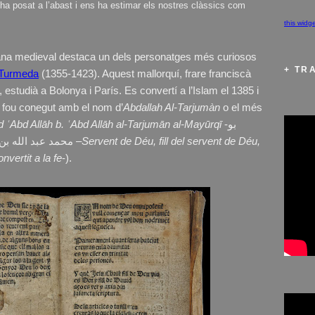
ha posat a l’abast i ens ha estimar els nostres clàssics com
this widg
talana medieval destaca un dels personatges més curiosos
+ TR
Turmeda
(1355-1423). Aquest mallorquí, frare franciscà
estudià a Bolonya i París. Es convertí a l’Islam el 1385 i
n fou conegut amb el nom d’
Abdallah Al-Tarjumàn
o el més
Abd Allāh b. ʿAbd Allāh al-Tarjumān al-Mayūrqī
-بو
محمد عبد الله بن عبد الله الترجمان الميورقي –
Servent de Déu, fill del servent de Déu,
onvertit a la fe
-).