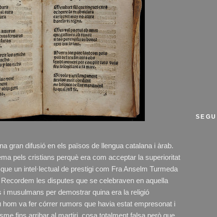
SEGU
na gran difusió en els països de llengua catalana i àrab.
ma pels cristians perquè era com acceptar la superioritat
a que un intel·lectual de prestigi com Fra Anselm Turmeda
m. Recordem les disputes que se celebraven en aquella
s i musulmans per demostrar quina era la religió
u hom va fer córrer rumors que havia estat empresonat i
nisme fins arribar al martiri, cosa totalment falsa però que