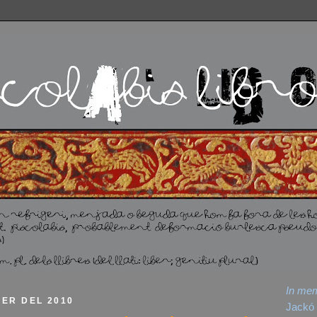
In me
NER DEL 2010
Jackó 