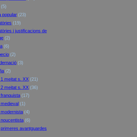
(5)
a popular
(23)
tòries
(19)
òries i justificacions de
ge
(2)
ra
(6)
pecio
(2)
dernació
(3)
fia
(2)
1 meitat s. XX
(21)
2 meitat s. XX
(36)
franquista
(17)
 medieval
(1)
 modernista
(4)
noucentista
(6)
primeres avantguardes