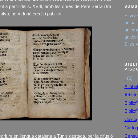
t a partir del s. XVIII, amb les obres de Pere Serra i fra
SUBS
lvo, hom donà credit i publicà.
Si vol
actual
un emai
galde
Si us 
BIBL
PISC
.
(1)
Alfabe
Artist
Bibliofí
Bibliofí
Calcog
Cartog
criure en llengua catalana a Tunis destaca, per la difusió
Censur