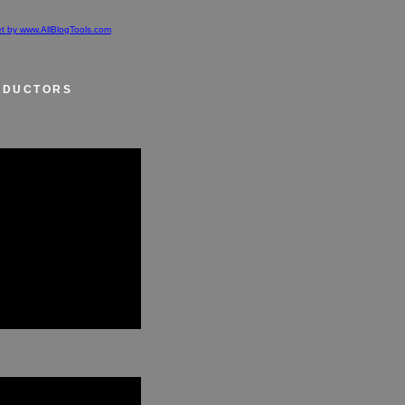
et by www.AllBlogTools.com
ADUCTORS