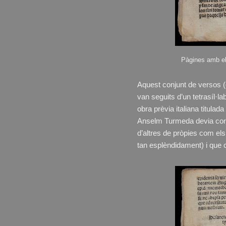
Pàgines amb el
Aquest conjunt de versos (e
van seguits d’un tetrasíl·l
obra prèvia italiana titulada
Anselm Turmeda devia conèi
d’altres de pròpies com el
tan esplèndidament) i que 