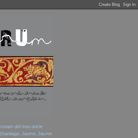
moriam
del meu oncle
(Santiago, Jaume, Jacme