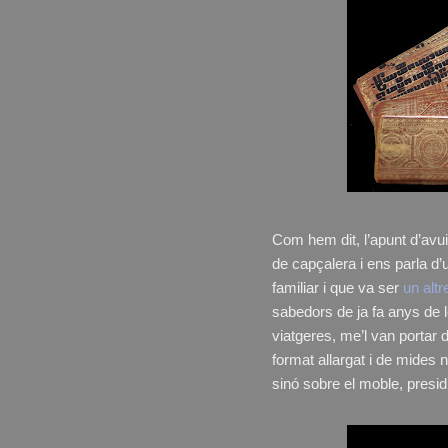
Com hem dit, l’apunt d’avui 
de capçalera i ens parla d’
familiar i que va ser
un alt
sabedors de ja fa anys de l
viatgeres, me’l van porta
format allargat i de mides 
sinó sobre el moble, presidin