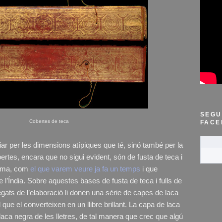
SEGU
Cobertes de teca
FACE
iar per les dimensions atípiques que té, sinó també per la
ertes, encara que no sigui evident, són de fusta de teca i
alma, com
el que varem veure ja fa un temps
i que
e l’Índia. Sobre aquestes bases de fusta de teca i fulls de
gats de l’elaboració li donen una sèrie de capes de laca
que el converteixen en un llibre brillant. La capa de laca
a laca negra de les lletres, de tal manera que crec que algú