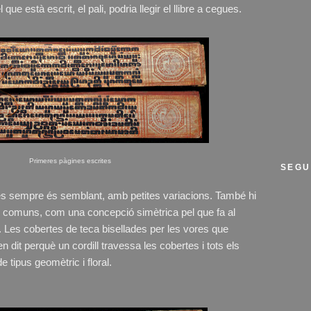
ue està escrit, el pali, podria llegir el llibre a cegues.
Primeres pàgines escrites
SEGU
bres sempre és semblant, amb petites variacions. També hi
n comuns, com una concepció simètrica pel que fa al
re. Les cobertes de teca bisellades per les vores que
ben dit perquè un cordill travessa les cobertes i tots els
e tipus geomètric i floral.