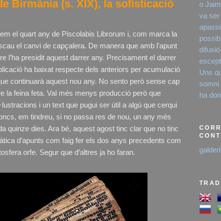
Birmània (s. XIX), la sofisticació
o Jaim
va ser
apassi
 el quart any de Piscolabis Librorum i, com marca la
possibi
’escau el canvi de capçalera. De manera que amb l’apunt
difusió
re l’ha presidit aquest darrer any. Precisament el darrer
escept
licació ha baixat respecte dels anteriors per acumulació
Uns qu
que continuarà aquest nou any. No sento però sense cap
somni é
 la feina feta. Val més menys producció però que
ha dona
·lustracions i un text que pugui ser útil a algú que cerqui
doncs, em tindreu, si no passa res de nou, un any més
 quinze dies. Ara bé, aquest agost tinc clar que no tinc
CORR
CONT
àtica d’apunts com faig fer els dos anys precedents com
galder
tosfera orfe. Segur que d’altres ja ho faran.
TRAD