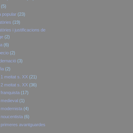
(5)
a popular
(23)
tòries
(19)
òries i justificacions de
ge
(2)
ra
(6)
pecio
(2)
dernació
(3)
fia
(2)
1 meitat s. XX
(21)
2 meitat s. XX
(36)
franquista
(17)
 medieval
(1)
 modernista
(4)
noucentista
(6)
primeres avantguardes