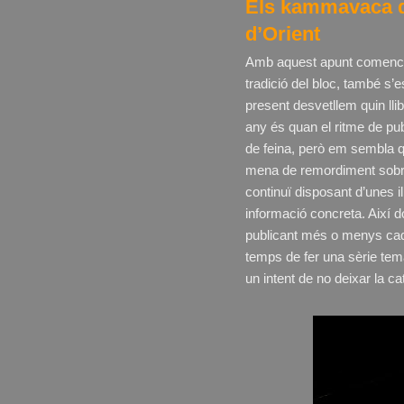
Els kammavaca de 
d’Orient
Amb aquest apunt comencem
tradició del bloc, també s
present desvetllem quin llib
any és quan el ritme de pub
de feina, però em sembla 
mena de remordiment sobre
continuï disposant d’unes il
informació concreta. Així 
publicant més o menys cada
temps de fer una sèrie tem
un intent de no deixar la ca