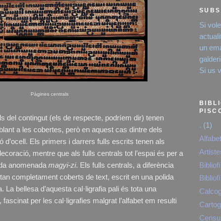
SUBS
Si vol
actual
un emai
galde
Si us 
Pàgines centrals
BIBL
PISC
lls del contingut (els de respecte, podríem dir) tenen
.
(1)
nt a les cobertes, però en aquest cas dintre dels
Alfabe
ó d’ocell. Els primers i darrers fulls escrits tenen als
Artist
oració, mentre que als fulls centrals tot l’espai és per a
Bibliofí
rada anomenada
magyi-zi
. Els fulls centrals, a diferència
 estan completament coberts de text, escrit en una polida
Bibliofí
a. La bellesa d’aquesta cal·ligrafia pali és tota una
Calcog
fascinat per les cal·ligrafies malgrat l’alfabet em resulti
Cartog
Censur