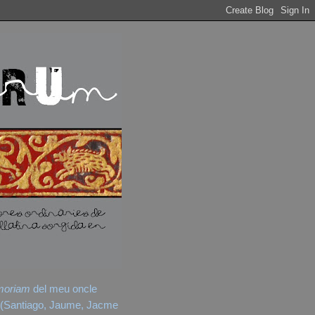
moriam
del meu oncle
(Santiago, Jaume, Jacme