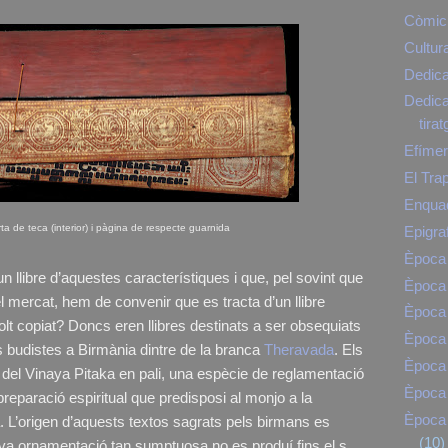
Còmic
Cultur
Dedica
Dedicat
tirat
Efíme
El Tra
Enqua
ta de teca (interior) i pàgina de respecte guarnida
Epigra
Època 
un llibre d’aquestes característiques i que, pel sovint que
Època 
 mercat, hem de convenir que es tracta d’un llibre
Època 
olt copiat? Doncs eren llibres destinats a ser obsequiats
Època
os budistes a Birmània dintre de la branca
Theravada
. Els
Època
el Vinaya Pitaka en pali, una espècie de reglamentació
Època 
preparació espiritual que predisposi al monjo a la
Època 
. L’origen d’aquests textos sagrats pels birmans es
(10)
eva ornamentació tan sumptuosa no es produí fins el s.