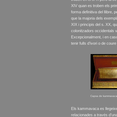
XIV quan es troben els pri
forma definitiva del llibre
que la majoria dels exempl
XIX i principis del s. XX, 
colonitzadors occidentals 
Excepcionalment, i en cas
tenir fulls d’ivori o de cou
Capsa de kammavaca
Els kammavaca es llegeixen
relacionades a través d’una 