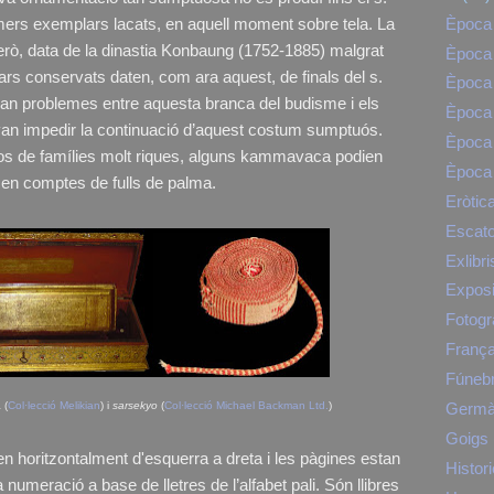
Època 
mers exemplars lacats, en aquell moment sobre tela. La
, però, data de la dinastia Konbaung (1752-1885) malgrat
Època 
ars conservats daten, com ara aquest, de finals del s.
Època 
quan problemes entre aquesta branca del budisme i els
Època 
van impedir la continuació d’aquest costum sumptuós.
Època 
os de famílies molt riques, alguns kammavaca podien
Època 
re en comptes de fulls de palma.
Eròtic
Escato
Exlibri
Exposi
Fotogr
Franç
Fúneb
 (
Col·lecció Melikian
) i
sarsekyo
(
Col·lecció Michael Backman Ltd.
)
Germà
Goigs
 horitzontalment d'esquerra a dreta i les pàgines estan
Histori
numeració a base de lletres de l’alfabet pali. Són llibres