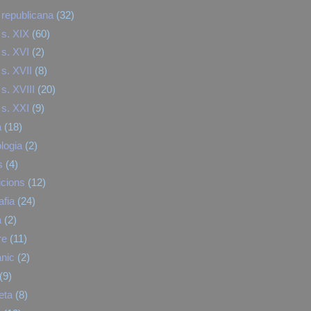
republicana
(32)
s. XIX
(60)
s. XVI
(2)
s. XVII
(8)
s. XVIII
(20)
s. XXI
(9)
a
(18)
logia
(2)
s
(4)
cions
(12)
afia
(24)
a
(2)
re
(11)
nic
(2)
(9)
eta
(8)