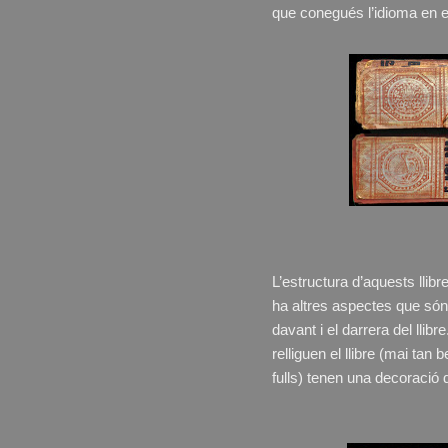
que conegués l’idioma en el q
L’estructura d’aquests lli
ha altres aspectes que só
davant i el darrera del llib
relliguen el llibre (mai tan 
fulls) tenen una decoració d