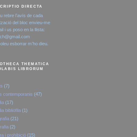
CRIPTIO DIRECTA
eu rebre l'avís de cada
ització del bloc envieu-me
l i us poso en la llista:
rich@gmail.com
voleu esborrar m'ho dieu.
IOTHECA THEMATICA
OLABIS LIBRORUM
ts
(7)
es contemporanis
(47)
lia
(17)
lia bibliòfila
(1)
rafia
(21)
rafia
(2)
a i prohibició
(15)