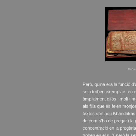
Cober
Però, quina era la funció d’
se’n troben exemplars en el
àmpliament difós i molt i m
als fills que es feien monj
textos són nou Khandakas d
de com s’ha de pregar i la 
concentració en la pregària
troben en el s. X però la s