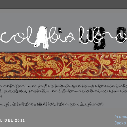
In me
OL DEL 2011
Jackó 