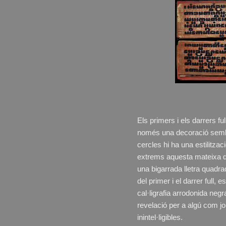
Els primers i els darrers fu
només una decoració sembla
cercles hi ha una estilitzaci
extrems aquesta mateixa dec
una bigarrada lletra quad
del primer i el darrer full,
cal·ligrafia arrodonida negr
revelació per a algú com jo, 
inintel·ligibles.