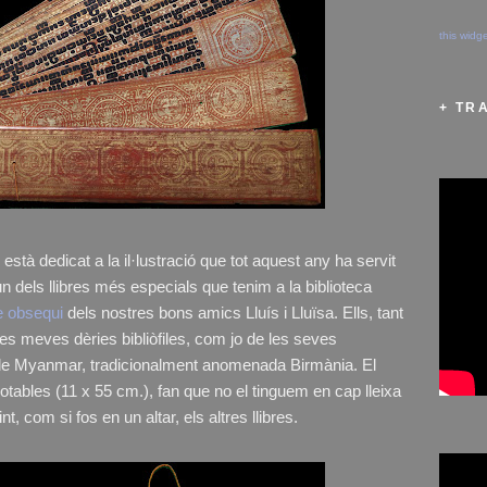
this widg
+ TR
està dedicat a la il·lustració que tot aquest any ha servit
un dels llibres més especials que tenim a la biblioteca
re obsequi
dels nostres bons amics Lluís i Lluïsa. Ells, tant
es meves dèries bibliòfiles, com jo de les seves
r de Myanmar, tradicionalment anomenada Birmània. El
notables (11 x 55 cm.), fan que no el tinguem en cap lleixa
t, com si fos en un altar, els altres llibres.