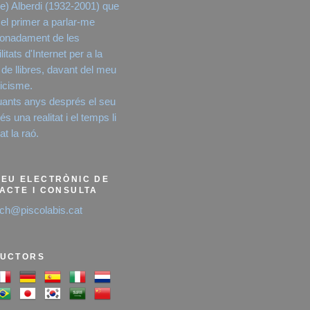
e) Alberdi (1932-2001) que
 el primer a parlar-me
onadament de les
litats d'Internet per a la
 de llibres, davant del meu
icisme.
ants anys després el seu
s una realitat i el temps li
t la raó.
EU ELECTRÒNIC DE
ACTE I CONSULTA
ich@piscolabis.cat
UCTORS