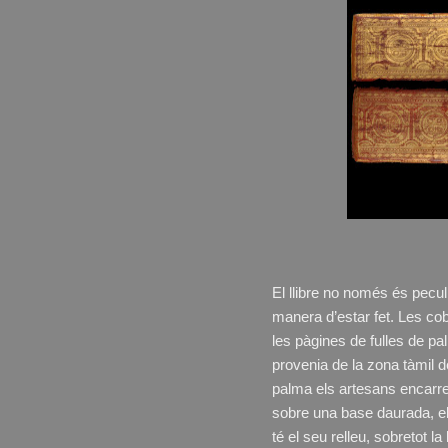
El llibre no només és pecul
manera d’estar fet. Les cob
les pàgines de fulles de p
provenia de la zona tàmil d
palma els artesans encarre
sobre una base daurada, el 
té el seu relleu, sobretot l