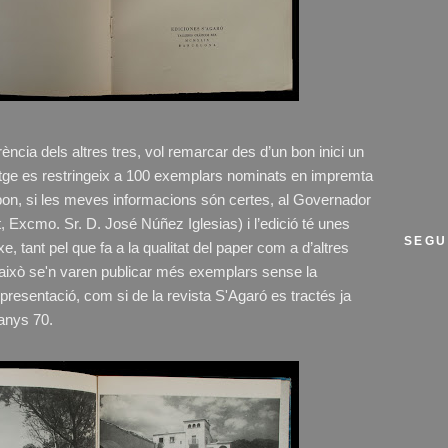
erència dels altres tres, vol remarcar des d’un bon inici un
 tiratge es restringeix a 100 exemplars nominats en impremta
spon, si les meves informacions són certes, al Governador
 Excmo. Sr. D. José Núñez Iglesias) i l’edició té unes
SEGU
e, tant pel que fa a la qualitat del paper com a d’altres
això se'n varen publicar més exemplars sense la
presentació, com si de la revista S'Agaró es tractés ja
 anys 70.