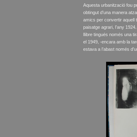
Aquesta urbanització fou 
obtingut d’una manera atz
amics per convertir aquell 
paisatge agrari, l’any 1924.
llibre tingués només una ti
el 1949, -encara amb la ta
estava a l’abast només d’u