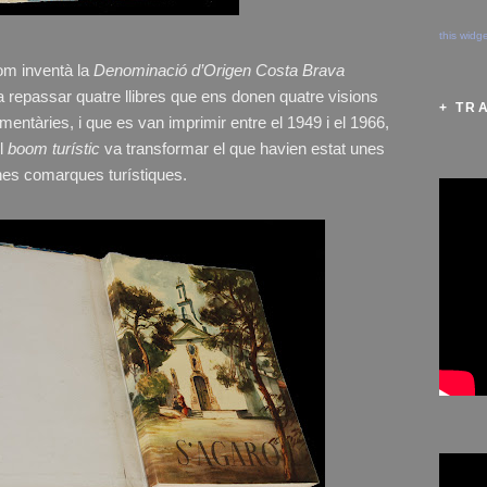
this widg
om inventà la
Denominació d’Origen Costa Brava
 repassar quatre llibres que ens donen quatre visions
+ TR
mentàries, i que es van imprimir entre el 1949 i el 1966,
el
boom turístic
va transformar el que havien estat unes
es comarques turístiques.