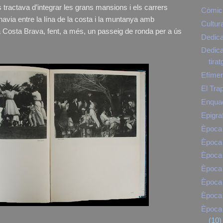
es tractava d’integrar les grans mansions i els carrers
Còmic
 havia entre la lína de la costa i la muntanya amb
Cultur
 la Costa Brava, fent, a més, un passeig de ronda per a ús
Dedica
Dedicat
tirat
Efíme
El Tra
Enqua
Epigra
Època 
Època 
Època 
Època
Època
Època 
Època 
(10)