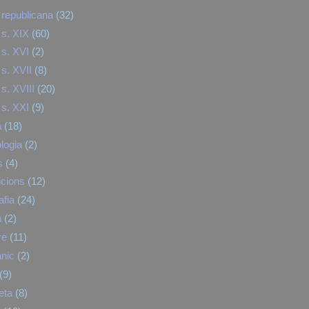
republicana
(32)
s. XIX
(60)
s. XVI
(2)
s. XVII
(8)
s. XVIII
(20)
s. XXI
(9)
a
(18)
logia
(2)
s
(4)
cions
(12)
afia
(24)
a
(2)
re
(11)
nic
(2)
(9)
eta
(8)