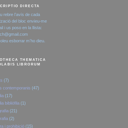
CRIPTIO DIRECTA
eu rebre l'avís de cada
ització del bloc envieu-me
l i us poso en la llista:
rich@gmail.com
voleu esborrar m'ho dieu.
IOTHECA THEMATICA
OLABIS LIBRORUM
ts
(7)
es contemporanis
(47)
lia
(17)
lia bibliòfila
(1)
rafia
(21)
rafia
(2)
a i prohibició
(15)