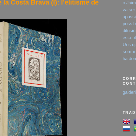
 la Costa Brava (I): l’elitisme de
o Jaim
va ser
apassi
possibi
difusió
escept
Uns qu
somni é
ha dona
CORR
CONT
galder
TRAD