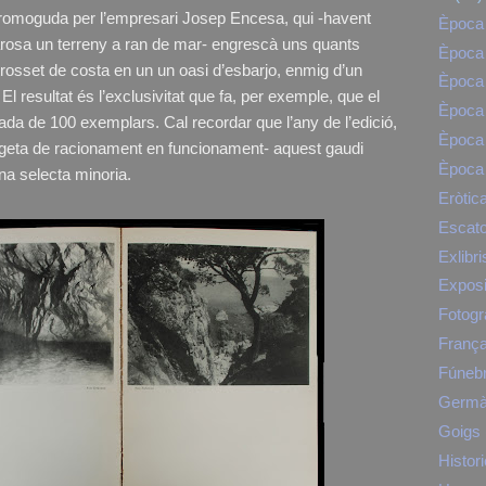
promoguda per l’empresari Josep Encesa, qui -havent
Època 
arosa un terreny a ran de mar- engrescà uns quants
Època 
trosset de costa en un un oasi d’esbarjo, enmig d’un
Època 
 El resultat és l’exclusivitat que fa, per exemple, que el
Època 
rada de 100 exemplars. Cal recordar que l’any de l’edició,
Època 
rgeta de racionament en funcionament- aquest gaudi
Època 
na selecta minoria.
Eròtic
Escato
Exlibri
Exposi
Fotogr
Franç
Fúneb
Germà
Goigs
Histori