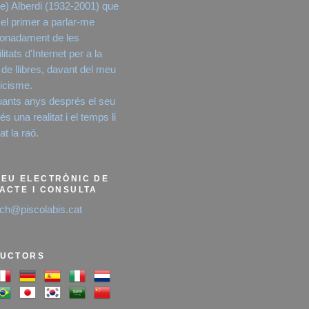
e) Alberdi (1932-2001) que
 el primer a parlar-me
onadament de les
litats d'Internet per a la
 de llibres, davant del meu
icisme.
ants anys després el seu
s una realitat i el temps li
t la raó.
EU ELECTRÒNIC DE
ACTE I CONSULTA
ich@piscolabis.cat
UCTORS