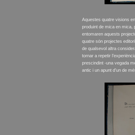
Aquestes quatre visions e
produint de mica en mica, 
entomaren aquests projecte
quatre són projectes editor
de qualsevol altra consider
tornar a repetir l’experiènc
prescindint -una vegada més
antic i un apunt d’un de m