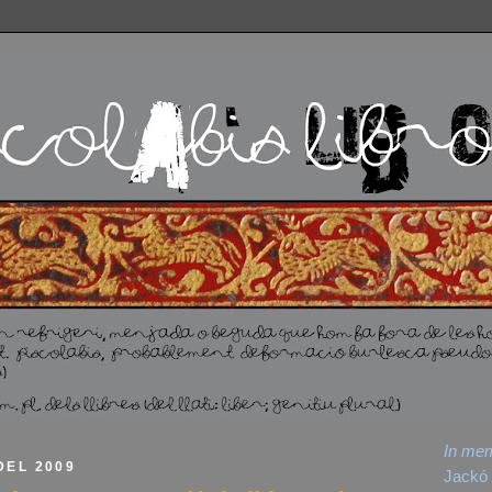
In me
DEL 2009
Jackó 