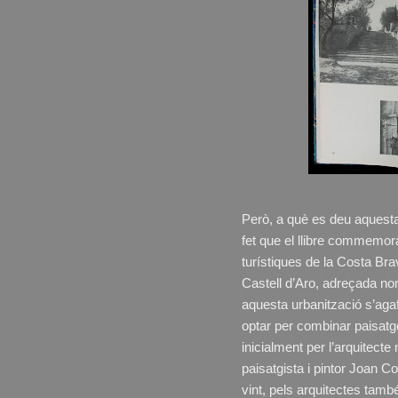
Però, a què es deu aquesta 
fet que el llibre commemor
turístiques de la Costa Bra
Castell d’Aro, adreçada no
aquesta urbanització s’agaf
optar per combinar paisatge 
inicialment per l’arquitect
paisatgista i pintor Joan C
vint, pels arquitectes tamb