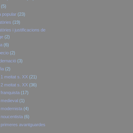
(5)
a popular
(23)
tòries
(19)
òries i justificacions de
ge
(2)
ra
(6)
pecio
(2)
dernació
(3)
fia
(2)
1 meitat s. XX
(21)
2 meitat s. XX
(36)
franquista
(17)
 medieval
(1)
 modernista
(4)
noucentista
(6)
primeres avantguardes