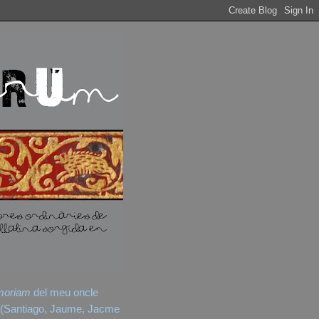
moriam
del meu oncle
(Santiago, Jaume, Jacme