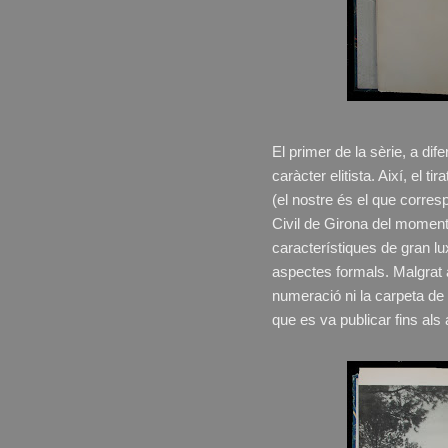
El primer de la sèrie, a dif
caràcter elitista. Així, el
(el nostre és el que corre
Civil de Girona del moment,
característiques de gran lux
aspectes formals. Malgrat 
numeració ni la carpeta de 
que es va publicar fins als