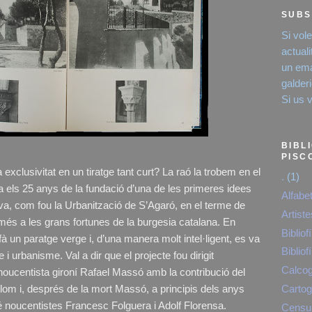
SUBS
Si vol
actual
un emai
galde
Si us 
BIBL
PISC
exclusivitat en un tiratge tant curt? La raó la trobem en el
.
(1)
a els 25 anys de la fundació d’una de les primeres idees
Alfabe
va, com fou la Urbanització de S’Agaró, en el terme de
Artist
més a les grans fortunes de la burgesia catalana. En
Bibliofí
à un paratge verge i, d’una manera molt intel·ligent, es va
Bibliofí
i urbanisme. Val a dir que el projecte fou dirigit
Calcog
e noucentista gironí Rafael Massó amb la contribució del
olom i, després de la mort Massó, a principis dels anys
Cartog
é noucentistes Francesc Folguera i Adolf Florensa.
Censur