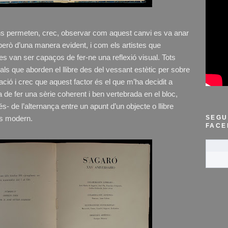
ns permeten, crec, observar com aquest canvi es va anar
però d’una manera evident, i com els artistes que
s van ser capaços de fer-ne una reflexió visual. Tots
ials que aborden el llibre des del vessant estètic per sobre
ació i crec que aquest factor és el que m’ha decidit a
ia de fer una sèrie coherent i ben vertebrada en el bloc,
- de l’alternança entre un apunt d’un objecte o llibre
SEGU
és modern.
FACE