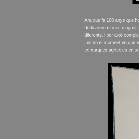
Ara que fa 100 anys que h
dedicarem el mes d’agost a
diferents, i per això comple
just en el moment en què 
comarques agrícoles en un