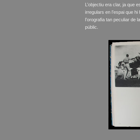
L’objectiu era clar, ja que 
irregulars en l’espai que hi
l’orografia tan peculiar de
públic.